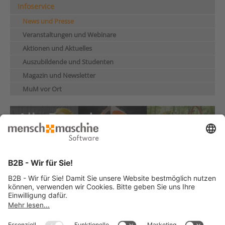
Infoservice
News und Presse
Veranstaltungen und Webinare
Aktionen und Aktuelles
Auszubildende und Studenten
Magazin und Newsletter
MuM vor Ort