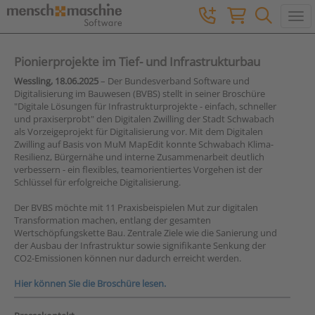
Togg
Pionierprojekte im Tief- und Infrastrukturbau
Wessling, 18.06.2025
– Der Bundesverband Software und
Digitalisierung im Bauwesen (BVBS) stellt in seiner Broschüre
"Digitale Lösungen für Infrastrukturprojekte - einfach, schneller
und praxiserprobt" den Digitalen Zwilling der Stadt Schwabach
als Vorzeigeprojekt für Digitalisierung vor. Mit dem Digitalen
Zwilling auf Basis von MuM MapEdit konnte Schwabach Klima-
Resilienz, Bürgernähe und interne Zusammenarbeit deutlich
verbessern - ein flexibles, teamorientiertes Vorgehen ist der
Schlüssel für erfolgreiche Digitalisierung.
Der BVBS möchte mit 11 Praxisbeispielen Mut zur digitalen
Transformation machen, entlang der gesamten
Wertschöpfungskette Bau. Zentrale Ziele wie die Sanierung und
der Ausbau der Infrastruktur sowie signifikante Senkung der
CO2-Emissionen können nur dadurch erreicht werden.
Hier können Sie die Broschüre lesen.