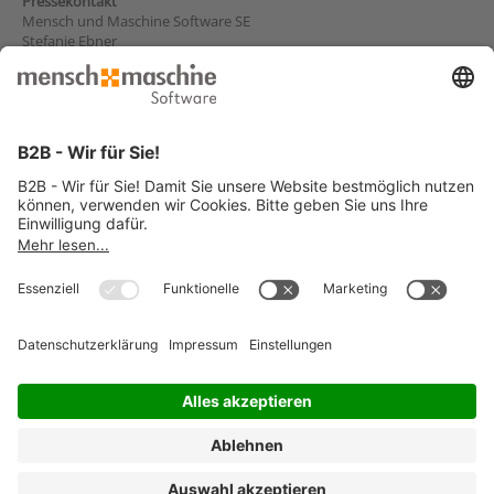
Pressekontakt
Mensch und Maschine Software SE
Stefanie Ebner
Argelsrieder Feld 5
D - 82234 Wessling
E-Mail
presse@mum.de
Über MuM ...
Infoservice
News und Presse
Veranstaltungen und Webinare
Aktionen und Aktuelles
Auszubildende und Studenten
Magazin und Newsletter
MuM vor Ort
© 2026 Mensch und Maschine -
Impressum
-
Datenschutz
-
Cookie
Consent Settings
-
AGB