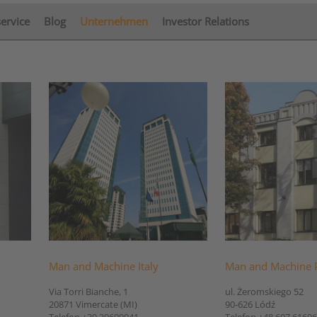
service
Blog
Unternehmen
Investor Relations
Man and Machine Italy
Man and Machine 
Via Torri Bianche, 1
ul. Żeromskiego 52
20871 Vimercate (MI)
90-626 Lódź
Telefon +39 39699941
Telefon +48 607 6169