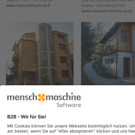
www.manandmachine.fr
Telefon +44 1844 263700
www.manandmachine.co.uk
Man and Machine Romania
Mensch und Maschine Hu
Remus 12, Sector 3
Fenyves sor. 7
030685 Bucuresti
9400 Sopron
Telefon +40 312 288088
Telefon +36 99 330330
www.manandmachine.ro
www.mum.co.hu