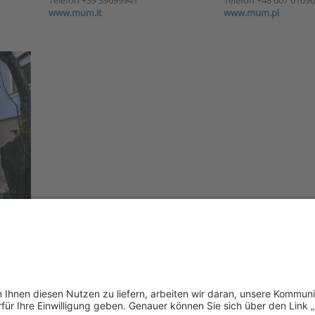
www.mum.it
www.mum.pl
ngary