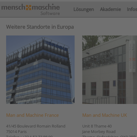
Lösungen
Akademie
Info
Weitere Standorte in Europa
Man and Machine France
Man and Machine UK
41/45 Boulevard Romain Rolland
Unit 8 Thame 40
75014 Paris
Jane Morbey Road
Telefon : +33 1 53 72 88 00
Thame, Oxfordshire, OX9 3RR