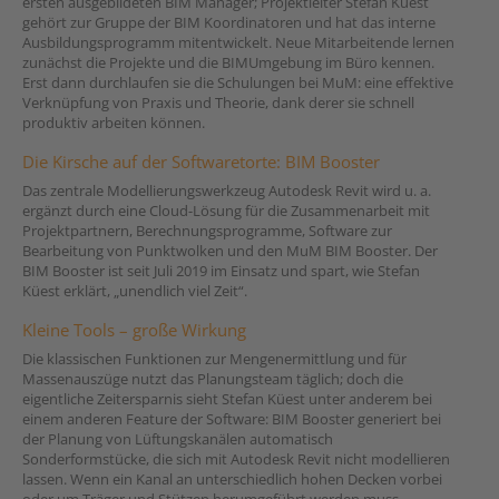
ersten ausgebildeten BIM Manager; Projektleiter Stefan Küest
gehört zur Gruppe der BIM Koordinatoren und hat das interne
Ausbildungsprogramm mitentwickelt. Neue Mitarbeitende lernen
zunächst die Projekte und die BIMUmgebung im Büro kennen.
Erst dann durchlaufen sie die Schulungen bei MuM: eine effektive
Verknüpfung von Praxis und Theorie, dank derer sie schnell
produktiv arbeiten können.
Die Kirsche auf der Softwaretorte: BIM Booster
Das zentrale Modellierungswerkzeug Autodesk Revit wird u. a.
ergänzt durch eine Cloud-Lösung für die Zusammenarbeit mit
Projektpartnern, Berechnungsprogramme, Software zur
Bearbeitung von Punktwolken und den MuM BIM Booster. Der
BIM Booster ist seit Juli 2019 im Einsatz und spart, wie Stefan
Küest erklärt, „unendlich viel Zeit“.
Kleine Tools – große Wirkung
Die klassischen Funktionen zur Mengenermittlung und für
Massenauszüge nutzt das Planungsteam täglich; doch die
eigentliche Zeitersparnis sieht Stefan Küest unter anderem bei
einem anderen Feature der Software: BIM Booster generiert bei
der Planung von Lüftungskanälen automatisch
Sonderformstücke, die sich mit Autodesk Revit nicht modellieren
lassen. Wenn ein Kanal an unterschiedlich hohen Decken vorbei