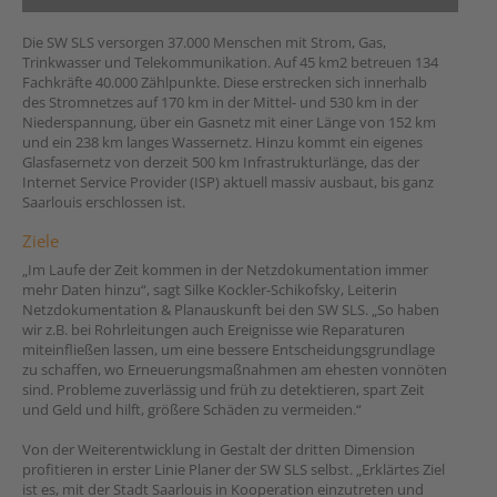
Die SW SLS versorgen 37.000 Menschen mit Strom, Gas,
Trinkwasser und Telekommunikation. Auf 45 km2 betreuen 134
Fachkräfte 40.000 Zählpunkte. Diese erstrecken sich innerhalb
des Stromnetzes auf 170 km in der Mittel- und 530 km in der
Niederspannung, über ein Gasnetz mit einer Länge von 152 km
und ein 238 km langes Wassernetz. Hinzu kommt ein eigenes
Glasfasernetz von derzeit 500 km Infrastrukturlänge, das der
Internet Service Provider (ISP) aktuell massiv ausbaut, bis ganz
Saarlouis erschlossen ist.
Ziele
„Im Laufe der Zeit kommen in der Netzdokumentation immer
mehr Daten hinzu“, sagt Silke Kockler-Schikofsky, Leiterin
Netzdokumentation & Planauskunft bei den SW SLS. „So haben
wir z.B. bei Rohrleitungen auch Ereignisse wie Reparaturen
miteinfließen lassen, um eine bessere Entscheidungsgrundlage
zu schaffen, wo Erneuerungsmaßnahmen am ehesten vonnöten
sind. Probleme zuverlässig und früh zu detektieren, spart Zeit
und Geld und hilft, größere Schäden zu vermeiden.“
Von der Weiterentwicklung in Gestalt der dritten Dimension
profitieren in erster Linie Planer der SW SLS selbst. „Erklärtes Ziel
ist es, mit der Stadt Saarlouis in Kooperation einzutreten und