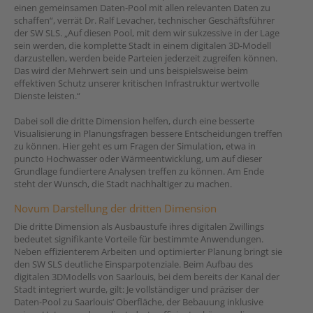
einen gemeinsamen Daten-Pool mit allen relevanten Daten zu
schaffen“, verrät Dr. Ralf Levacher, technischer Geschäftsführer
der SW SLS. „Auf diesen Pool, mit dem wir sukzessive in der Lage
sein werden, die komplette Stadt in einem digitalen 3D-Modell
darzustellen, werden beide Parteien jederzeit zugreifen können.
Das wird der Mehrwert sein und uns beispielsweise beim
effektiven Schutz unserer kritischen Infrastruktur wertvolle
Dienste leisten.“
Dabei soll die dritte Dimension helfen, durch eine besserte
Visualisierung in Planungsfragen bessere Entscheidungen treffen
zu können. Hier geht es um Fragen der Simulation, etwa in
puncto Hochwasser oder Wärmeentwicklung, um auf dieser
Grundlage fundiertere Analysen treffen zu können. Am Ende
steht der Wunsch, die Stadt nachhaltiger zu machen.
Novum Darstellung der dritten Dimension
Die dritte Dimension als Ausbaustufe ihres digitalen Zwillings
bedeutet signifikante Vorteile für bestimmte Anwendungen.
Neben effizienterem Arbeiten und optimierter Planung bringt sie
den SW SLS deutliche Einsparpotenziale. Beim Aufbau des
digitalen 3DModells von Saarlouis, bei dem bereits der Kanal der
Stadt integriert wurde, gilt: Je vollständiger und präziser der
Daten-Pool zu Saarlouis‘ Oberfläche, der Bebauung inklusive