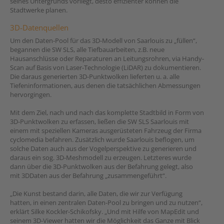
seines Untergrunds vorliegt, desto effizienter können die
Stadtwerke planen.
3D-Datenquellen
Um den Daten-Pool für das 3D-Modell von Saarlouis zu „füllen“,
begannen die SW SLS, alle Tiefbauarbeiten, z.B. neue
Hausanschlüsse oder Reparaturen an Leitungsrohren, via Handy-
Scan auf Basis von Laser-Technologie (LiDAR) zu dokumentieren.
Die daraus generierten 3D-Punktwolken lieferten u. a. alle
Tiefeninformationen, aus denen die tatsächlichen Abmessungen
hervorgingen.
Mit dem Ziel, nach und nach das komplette Stadtbild in Form von
3D-Punktwolken zu erfassen, ließen die SW SLS Saarlouis mit
einem mit speziellen Kameras ausgerüsteten Fahrzeug der Firma
cyclomedia befahren. Zusätzlich wurde Saarlouis beflogen, um
solche Daten auch aus der Vogelperspektive zu generieren und
daraus ein sog. 3D-Meshmodell zu erzeugen. Letzteres wurde
dann über die 3D-Punktwolken aus der Befahrung gelegt, also
mit 3DDaten aus der Befahrung „zusammengeführt“.
„Die Kunst bestand darin, alle Daten, die wir zur Verfügung
hatten, in einen zentralen Daten-Pool zu bringen und zu nutzen“,
erklärt Silke Kockler-Schikofsky. „Und mit Hilfe von MapEdit und
seinem 3D-Viewer hatten wir die Möglichkeit das Ganze mit Blick