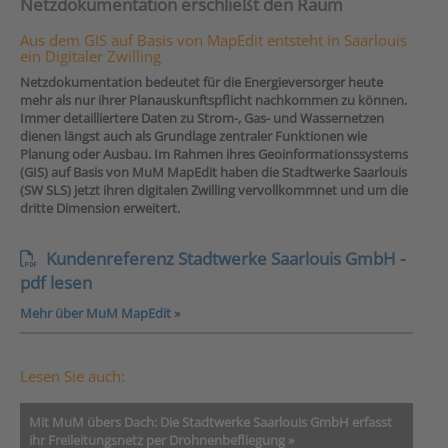
Netzdokumentation erschließt den Raum
Aus dem GIS auf Basis von MapEdit entsteht in Saarlouis
ein Digitaler Zwilling
Netzdokumentation bedeutet für die Energieversorger heute
mehr als nur ihrer Planauskunftspflicht nachkommen zu können.
Immer detailliertere Daten zu Strom-, Gas- und Wassernetzen
dienen längst auch als Grundlage zentraler Funktionen wie
Planung oder Ausbau. Im Rahmen ihres Geoinformationssystems
(GIS) auf Basis von MuM MapEdit haben die Stadtwerke Saarlouis
(SW SLS) jetzt ihren digitalen Zwilling vervollkommnet und um die
dritte Dimension erweitert.
Kundenreferenz Stadtwerke Saarlouis GmbH -
pdf lesen
Mehr über MuM MapEdit »
Lesen Sie auch:
Mit MuM übers Dach: Die Stadtwerke Saarlouis GmbH erfasst
ihr Freileitungsnetz per Drohnenbefliegung »