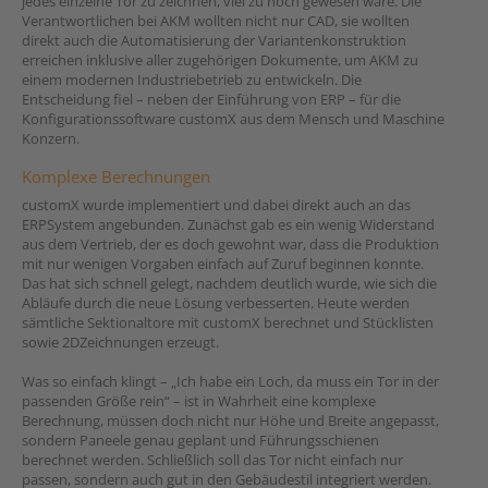
jedes einzelne Tor zu zeichnen, viel zu hoch gewesen wäre. Die
Verantwortlichen bei AKM wollten nicht nur CAD, sie wollten
direkt auch die Automatisierung der Variantenkonstruktion
erreichen inklusive aller zugehörigen Dokumente, um AKM zu
einem modernen Industriebetrieb zu entwickeln. Die
Entscheidung fiel – neben der Einführung von ERP – für die
Konfigurationssoftware customX aus dem Mensch und Maschine
Konzern.
Komplexe Berechnungen
customX wurde implementiert und dabei direkt auch an das
ERPSystem angebunden. Zunächst gab es ein wenig Widerstand
aus dem Vertrieb, der es doch gewohnt war, dass die Produktion
mit nur wenigen Vorgaben einfach auf Zuruf beginnen konnte.
Das hat sich schnell gelegt, nachdem deutlich wurde, wie sich die
Abläufe durch die neue Lösung verbesserten. Heute werden
sämtliche Sektionaltore mit customX berechnet und Stücklisten
sowie 2DZeichnungen erzeugt.
Was so einfach klingt – „Ich habe ein Loch, da muss ein Tor in der
passenden Größe rein“ – ist in Wahrheit eine komplexe
Berechnung, müssen doch nicht nur Höhe und Breite angepasst,
sondern Paneele genau geplant und Führungsschienen
berechnet werden. Schließlich soll das Tor nicht einfach nur
passen, sondern auch gut in den Gebäudestil integriert werden.