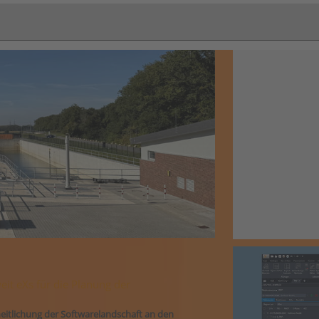
it eXs für die Planung der
heitlichung der Softwarelandschaft an den