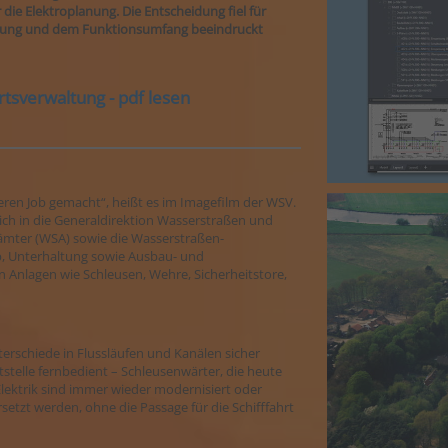
die Elektroplanung. Die Entscheidung fiel für
enung und dem Funktionsumfang beeindruckt
sverwaltung - pdf lesen
seren Job gemacht“, heißt es im Imagefilm der WSV.
ich in die Generaldirektion Wasserstraßen und
tsämter (WSA) sowie die Wasserstraßen-
, Unterhaltung sowie Ausbau- und
nlagen wie Schleusen, Wehre, Sicherheitstore,
erschiede in Flussläufen und Kanälen sicher
tstelle fernbedient – Schleusenwärter, die heute
 Elektrik sind immer wieder modernisiert oder
etzt werden, ohne die Passage für die Schifffahrt