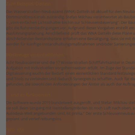
Zum Beispiel: Datteln
Das Wasserstraßen-Neubauamt (WNA) Datteln ist aktuell für den Neubau
DortmundEms-Kanals zuständig. Stefan Milchau verantwortet als Baube
– „vom einfachen Lichtschalter bis hin zur Schleusensteuerung“. Der B
gibt die Rahmenbedingungen vor. Aufgrund dieser Vorgaben erstellt ein
Ausführungsplanung. Anschließend prüft das WNA Datteln diese Pläne und
abschließenden Bestandspläne erhalten eine Bestätigung, dass sie mi
werden für künftige Instandhaltungsmaßnahmen und/oder Sanierungen 
Werkzeuge vereinheitlichen
Acht Neubauämter und die 17 Wasserstraßen-Schifffahrtsämter in Deuts
Aufgaben mit individuellen Vorgehensweisen erfüllt. Im Zuge der Standa
Digitalisierung wuchs der Bedarf, einen einheitlichen Standard festzuleg
und Tools zu verbinden und dadurch Synergien zu schaffen. Auch für d
gefunden, die sowohl den Anforderungen der Ämter als auch der Auftr
… und es funktioniert
Die Software wurde 2019 bundesweit ausgerollt, und Stefan Milchau stell
sie soll. Beim Umgang mit Herstellersymbolen ist noch Luft nach oben, ab
Autodesk-Welt angebunden sind, ist prima.“ Der erste Schleusenneubau
geplant und verlief reibungslos.
Neu: eXs