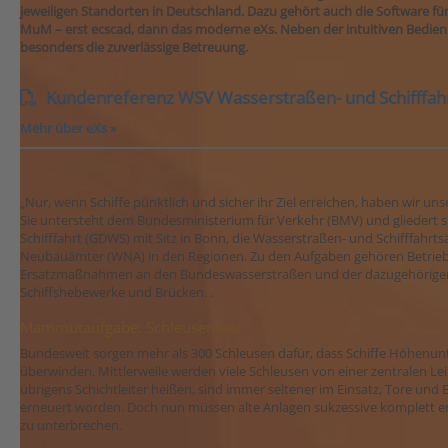
jeweiligen Standorten in Deutschland. Dazu gehört auch die Software für 
MuM – erst ecscad, dann das moderne eXs. Neben der intuitiven Bedi
besonders die zuverlässige Betreuung.
Kundenreferenz WSV Wasserstraßen- und Schifffahrt
Mehr über eXs »
„Nur, wenn Schiffe pünktlich und sicher ihr Ziel erreichen, haben wir un
Sie untersteht dem Bundesministerium für Verkehr (BMV) und gliedert s
Schifffahrt (GDWS) mit Sitz in Bonn, die Wasserstraßen- und Schifffahr
Neubauämter (WNA) in den Regionen. Zu den Aufgaben gehören Betrieb
Ersatzmaßnahmen an den Bundeswasserstraßen und der dazugehörigen A
Schiffshebewerke und Brücken. .
Mammutaufgabe: Schleusenbau
Bundesweit sorgen mehr als 300 Schleusen dafür, dass Schiffe Höhenunt
überwinden. Mittlerweile werden viele Schleusen von einer zentralen Lei
übrigens Schichtleiter heißen, sind immer seltener im Einsatz, Tore und
erneuert worden. Doch nun müssen alte Anlagen sukzessive komplett ers
zu unterbrechen.