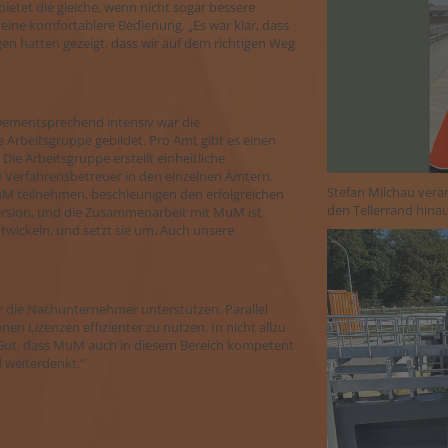
ietet die gleiche, wenn nicht sogar bessere
eine komfortablere Bedienung. „Es war klar, dass
gen hatten gezeigt, dass wir auf dem richtigen Weg
Dementsprechend intensiv war die
rbeitsgruppe gebildet. Pro Amt gibt es einen
 Die Arbeitsgruppe erstellt einheitliche
e Verfahrensbetreuer in den einzelnen Ämtern.
Stefan Milchau vera
uM teilnehmen, beschleunigen den erfolgreichen
den Tellerrand hinau
version, und die Zusammenarbeit mit MuM ist
ntwickeln, und setzt sie um. Auch unsere
r die Nachunternehmer unterstützen. Parallel
 Lizenzen effizienter zu nutzen. In nicht allzu
. „Gut, dass MuM auch in diesem Bereich kompetent
nd weiterdenkt.“