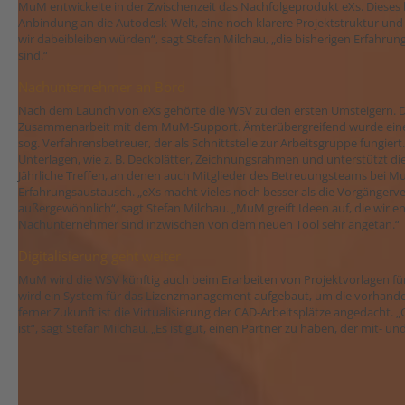
MuM entwickelte in der Zwischenzeit das Nachfolgeprodukt eXs. Dieses b
Anbindung an die Autodesk-Welt, eine noch klarere Projektstruktur und 
wir dabeibleiben würden“, sagt Stefan Milchau, „die bisherigen Erfahrun
sind.“
Nachunternehmer an Bord
Nach dem Launch von eXs gehörte die WSV zu den ersten Umsteigern. 
Zusammenarbeit mit dem MuM-Support. Ämterübergreifend wurde eine A
sog. Verfahrensbetreuer, der als Schnittstelle zur Arbeitsgruppe fungiert.
Unterlagen, wie z. B. Deckblätter, Zeichnungsrahmen und unterstützt di
Jährliche Treffen, an denen auch Mitglieder des Betreuungsteams bei M
Erfahrungsaustausch. „eXs macht vieles noch besser als die Vorgänger
außergewöhnlich“, sagt Stefan Milchau. „MuM greift Ideen auf, die wir e
Nachunternehmer sind inzwischen von dem neuen Tool sehr angetan.“
Digitalisierung geht weiter
MuM wird die WSV künftig auch beim Erarbeiten von Projektvorlagen fü
wird ein System für das Lizenzmanagement aufgebaut, um die vorhandenen
ferner Zukunft ist die Virtualisierung der CAD-Arbeitsplätze angedacht
ist“, sagt Stefan Milchau. „Es ist gut, einen Partner zu haben, der mit- u