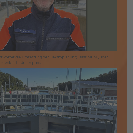
ntwortet die Umsetzung der Elektroplanung. Dass MuM „über
sdenkt“, findet er prima.