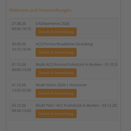
Webinare und Veranstaltungen
27.08.26
CADXperience 2026
D
09:00-16:15
Details & Anmeldung
30.09.26
ACC/Forma Roadshow Straubing
D
12:15-16:45
Details & Anmeldung
01.10.26
MuM ACC/Forma Frühstück in Borken - 01.10.2026
D
09:00-13:00
Details & Anmeldung
01.10.26
MuM Vision 2026 | Hannover
D
13:00-22:00
Details & Anmeldung
03.12.26
MuM TGA / ACC Frühstück in Borken - 03.12.2026
D
09:30-13:45
Details & Anmeldung