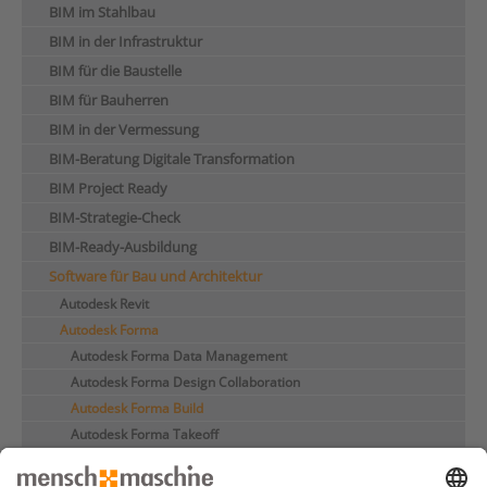
BIM im Stahlbau
BIM in der Infrastruktur
BIM für die Baustelle
BIM für Bauherren
BIM in der Vermessung
BIM-Beratung Digitale Transformation
BIM Project Ready
BIM-Strategie-Check
BIM-Ready-Ausbildung
Software für Bau und Architektur
Autodesk Revit
Autodesk Forma
Autodesk Forma Data Management
Autodesk Forma Design Collaboration
Autodesk Forma Build
Autodesk Forma Takeoff
Forma Baseline
Autodesk Navisworks