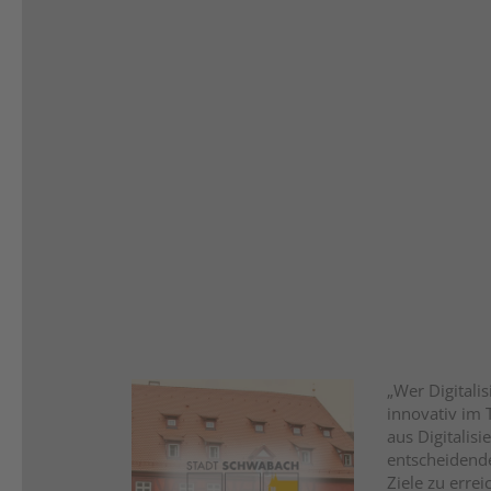
BIM in Infrastrukturprojekten
Nahtlose Zusammenarbeit und fundierte Entscheidungen durch
Die Infrastrukturplanung umfasst eine Vielzahl von Disziplinen: Verke
Tunnel, Unterführungen) sowie Versorgungs- und Entsorgungsnetze (Gas
Der Erfolg von Ingenieurbauprojekten hängt maßgeblich von Finanzieru
Genehmigungsprozessen ab. BIM für den Infrastrukturbau ermöglicht ei
Entwürfe optimiert und Genehmigungen beschleunigt.
„Wer Digitali
innovativ im
aus Digitalisi
entscheidend
Ziele zu errei