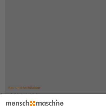
Fazit
BIM verändert den Infrastrukturbau durch transparente Zusammenarbeit,
ermöglichen eine ganzheitliche Betrachtung aller Planungsaspekte, von
Mit Nachhaltigkeitsanalysen, Ressourcenoptimierung und einer verbes
umweltfreundlicheren und gesellschaftlich akzeptierten Infrastrukture
für nachhaltige, wirtschaftliche und zukunftssichere Infrastrukturprojekt
Bau und Architektur
BIM in der Architektur
BIM in der Gebäudetechnik