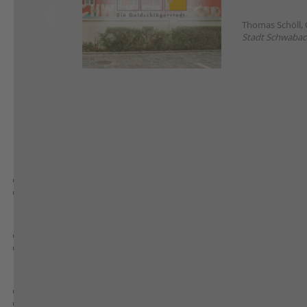
Thomas Schöll, 
Stadt Schwabac
Vorteile von BIM in der Infrastruktur
Effiziente Planung und interdisziplinäre Zusammenarbeit
Detaillierte 3D-Modelle ermöglichen eine bessere Koordination zwis
Frühe Kollisionsprüfung reduziert Planungsfehler und minimiert Nac
Schnellere Genehmigungsprozesse und Kostensicherheit
Digitale Modelle erleichtern Abstimmungen mit Behörden und Finanzi
Präzise Simulationen ermöglichen eine genauere Kostenschätzung u
Nachhaltigkeit und Ressourcenoptimierung
Lebenszyklusanalysen helfen, klimafreundliche Materialien und energ
Simulationen ermöglichen eine Optimierung von Wasser- & Energieverb