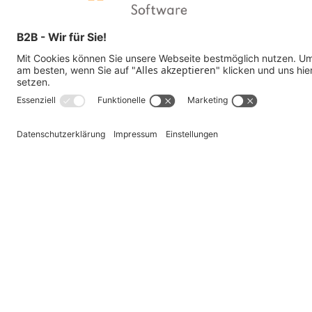
BIM in der Tragwerksplanung
BIM im Stahlbau
BIM in der Infrastruktur
BIM für die Baustelle
BIM für Bauherren
BIM in der Vermessung
BIM-Beratung Digitale Transformation
Orientierungsworkshop
Kompass-Workshop
BIM Project Ready
BIM-Strategie-Check
BIM-Ready-Ausbildung
Software für Bau und Architektur
Laserscanning
Digitaler Zwilling
Kundenreferenzen