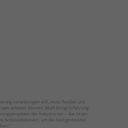
 digitale Modelle
hrswegeplanung (Straße & Schiene) und deren Bauwerke (Brücken,
, Wasser, Abwasser, Fernwärme etc.).
ng, öffentlicher Unterstützung und reibungslosen
ne datenbasierte Planung, die Entscheidungsprozesse verbessert,
sierung voranbringen will, muss flexibel und
 Team arbeiten können. MuM bringt Erfahrung
erungsprojekten der Industrie ein – das ist ein
es Schlüsselelement, um die hochgesteckten
chen.“