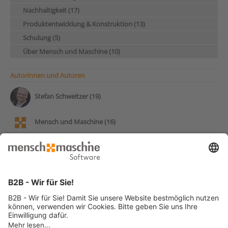
Nachhaltigkeit (17)
Produktentwicklung & Konstruktion (13)
Schulung (5)
Über Mensch und Maschine (10)
Autorinnen und Autoren
Stefan Schweitzer (19)
Mensch und Maschine (16)
Andy Pohl (14)
Frank Markus (13)
Patrick Stumpf (12)
Pascal Ricardo Klammer (11)