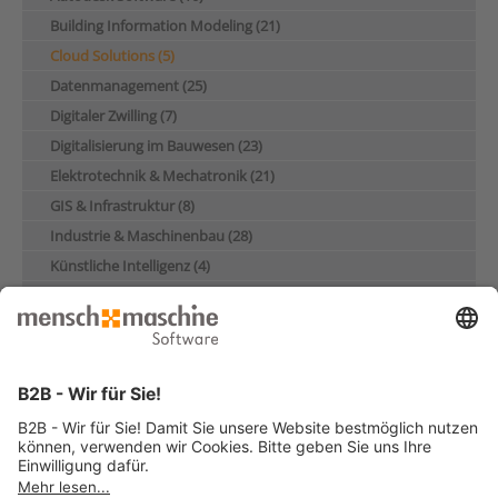
Building Information Modeling (21)
Cloud Solutions (5)
Datenmanagement (25)
Digitaler Zwilling (7)
Digitalisierung im Bauwesen (23)
Elektrotechnik & Mechatronik (21)
GIS & Infrastruktur (8)
Industrie & Maschinenbau (28)
Künstliche Intelligenz (4)
Nachhaltigkeit (17)
Produktentwicklung & Konstruktion (13)
Schulung (5)
Über Mensch und Maschine (10)
Autorinnen und Autoren
Sebastian Borchers (4)