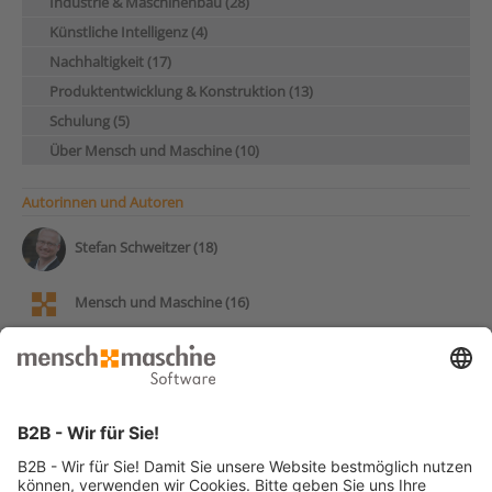
Industrie & Maschinenbau (28)
Künstliche Intelligenz (4)
Nachhaltigkeit (17)
Produktentwicklung & Konstruktion (13)
Schulung (5)
Über Mensch und Maschine (10)
Autorinnen und Autoren
Stefan Schweitzer (18)
Mensch und Maschine (16)
Andy Pohl (14)
Frank Markus (13)
Patrick Stumpf (12)