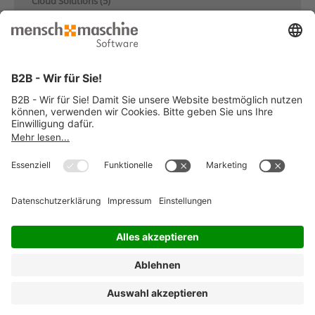
Cloud Solutions (5)
Datenmanagement (25)
Digitaler Zwilling (7)
Digitalisierung im Bauwesen (23)
Elektrotechnik & Mechatronik (22)
GIS & Infrastruktur (8)
Industrie & Maschinenbau (28)
Künstliche Intelligenz (4)
Nachhaltigkeit (17)
Produktentwicklung & Konstruktion (13)
Schulung (5)
Über Mensch und Maschine (10)
© 2026 Mensch und Maschine -
Impressum
-
Datenschutz
-
Cookie
Consent Settings
-
AGB