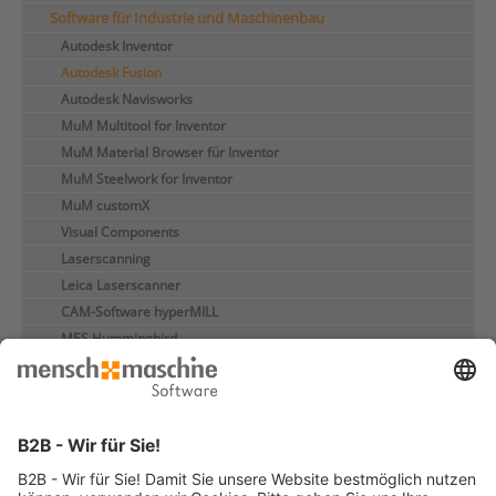
Software für Industrie und Maschinenbau
Autodesk Inventor
Autodesk Fusion
Autodesk Navisworks
MuM Multitool for Inventor
MuM Material Browser für Inventor
MuM Steelwork for Inventor
MuM customX
Visual Components
Laserscanning
Leica Laserscanner
CAM-Software hyperMILL
MES Hummingbird
Digitaler Zwilling
Virtualisierung
Seminare für die Industrie
Kundenreferenzen