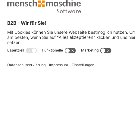
Zwillingen schaffen wir die Grundlage für schnelle Anpassungen und bes
Lassen Sie uns gemeinsam daran arbeiten, Ihre Fertigung zukunftssicher
Jetzt Kontakt aufnehmen und mehr erfahren.
Industrie und Maschinenbau
Wertschöpfungskette
Vertrieb
Konzept und Entwurf
Konstruktion und Design
Fertigung
Service
Startup Corner
Software für Industrie und Maschinenbau
Digitaler Zwilling
Virtualisierung
Seminare für die Industrie
Kundenreferenzen