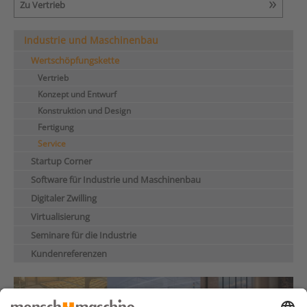
Zu Vertrieb
Industrie und Maschinenbau
Wertschöpfungskette
Vertrieb
Konzept und Entwurf
Konstruktion und Design
Fertigung
Service
Startup Corner
Software für Industrie und Maschinenbau
Digitaler Zwilling
Virtualisierung
Seminare für die Industrie
Kundenreferenzen