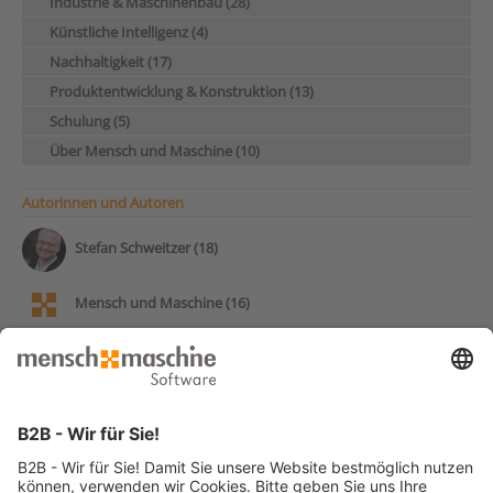
Industrie & Maschinenbau (28)
Künstliche Intelligenz (4)
Nachhaltigkeit (17)
Produktentwicklung & Konstruktion (13)
Schulung (5)
Über Mensch und Maschine (10)
Autorinnen und Autoren
Stefan Schweitzer (18)
Mensch und Maschine (16)
Andy Pohl (14)
Frank Markus (13)
Patrick Stumpf (12)