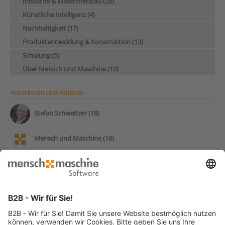
Industrie & Maschinenbau (28)
Künstliche Intelligenz (4)
Nachhaltigkeit (17)
Produktentwicklung & Konstruktion (13)
Schulung (5)
Über Mensch und Maschine (10)
Autorinnen und Autoren
Stefan Schweitzer (18)
Mensch und Maschine (16)
Andy Pohl (14)
Frank Markus (13)
Patrick Stumpf (12)