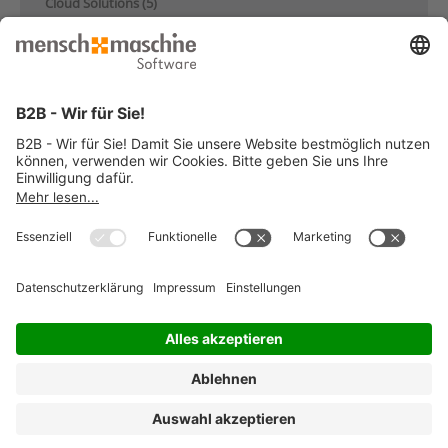
Cloud Solutions (5)
Datenmanagement (25)
Digitaler Zwilling (7)
Digitalisierung im Bauwesen (23)
Elektrotechnik & Mechatronik (21)
GIS & Infrastruktur (8)
Industrie & Maschinenbau (28)
Künstliche Intelligenz (4)
Nachhaltigkeit (17)
Produktentwicklung & Konstruktion (13)
Schulung (5)
Über Mensch und Maschine (10)
© 2026 Mensch und Maschine -
Impressum
-
Datenschutz
-
Cookie
Consent Settings
-
AGB