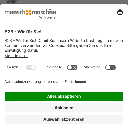
Simon Schmitz (3)
Sandra Peuker (2)
Gerd Aßmann (2)
Stefan Schweitzer (1)
Tom Duck (1)
Alle Autorinnen und Autoren »
© 2026 Mensch und Maschine -
Impressum
-
Datenschutz
-
Cookie
Consent Settings
-
AGB