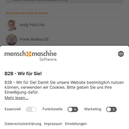
Autorinnen und Autoren
Andy Pohl (14)
Frank Markus (3)
Luca Henniges (2)
Simon Schmitz (2)
Leon Bünder (1)
Thomas Jakobs (1)
Jasmin Bullmann (1)
Alle Autorinnen und Autoren »