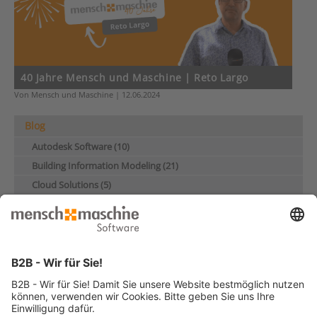
40 Jahre Mensch und Maschine | Reto Largo
Von Mensch und Maschine | 12.06.2024
Blog
Autodesk Software (10)
Building Information Modeling (21)
Cloud Solutions (5)
Datenmanagement (25)
Digitaler Zwilling (7)
Digitalisierung im Bauwesen (23)
Elektrotechnik & Mechatronik (21)
GIS & Infrastruktur (8)
Industrie & Maschinenbau (28)