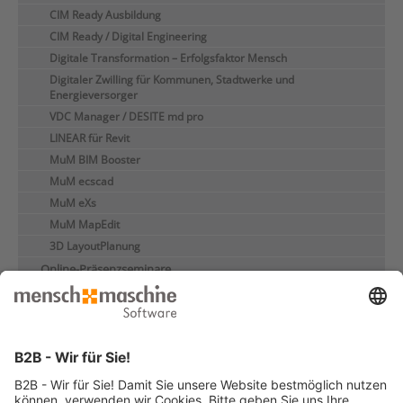
CIM Ready Ausbildung
CIM Ready / Digital Engineering
Digitale Transformation – Erfolgsfaktor Mensch
Digitaler Zwilling für Kommunen, Stadtwerke und
Energieversorger
VDC Manager / DESITE md pro
LINEAR für Revit
MuM BIM Booster
MuM ecscad
MuM eXs
MuM MapEdit
3D LayoutPlanung
Online-Präsenzseminare
Individualseminare
Seminare für Studium/Ausbildung
Handbücher
e-Learnings