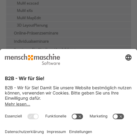
MuM ecscad
MuM eXs
MuM MapEdit
3D LayoutPlanung
Online-Präsenzseminare
Individualseminare
Seminare für Studium/Ausbildung
Handbücher
e-Learnings
Prospekt "BIM für die Industrie"
Haben Sie Fragen zum Thema BIM für die Industrie?
Fragen Sie uns