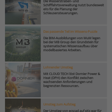
Die Wasserstraßen- und
Schifffahrtsverwaltung nutzt bundesweit
eXs für die Planung der
Schleusensteuerungen.
Das passende Teil im Wissens-Puzzle
Die BIM-Ausbildungen von MuM legen
bei der MB Group den Grundstein für
systematischen Wissensaufbau über
modellbasiertes Arbeiten.
Lohnender Umstieg
Mit CLOUD TECH löst Dornier Power &
Heat (DPH) den Konflikt zwischen
wachsenden Anforderungen und
begrenzten Ressourcen.
Umstieg zum Aufstieg
Der Umstieg von ecscad auf eXs war für