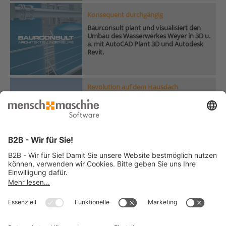
Konsequent durchgängig
Baurconsult plant und visualisiert den
Umbau des Wasserwerkes Weyer in 3D u.
a. mit AutoCAD Plant 3D und Autodesk
Revit.
Revolution auf dem Hausdach
TG hyLIFT kombiniert Autodesk-Software
für Bau und Maschinenbau, um
neuartige, ressourcenschonende
Reinigungsmaschinen für Glasdächer zu
entwickeln.
Elektrotechnik und Anlagenbau
Digitaler Zwilling
Laserscanning
Software für Elektrotechnik und Anlagenbau
Veranstaltungen