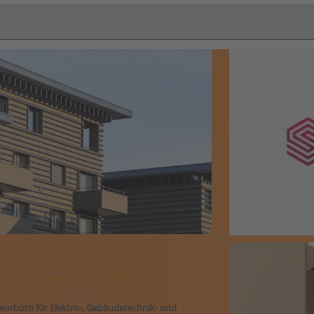
 Zeitersparnis beim Erstellen von
ieurbüro für Elektro-, Gebäudetechnik- und