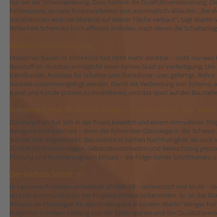
nur bei der Schemaplanung. Dazu kommt die Qualitätsverbesserung: Die
Fehlerquote, da viele Routinearbeiten nun automatisch ablaufen. „Bei 
Installationen wird viel Material auf kleiner Fläche verbaut“, sagt Marti
fehlerfreie Schemata hoch effizient erstellen, nach denen die Schaltanl
Alles für die Vorfertigung
Modernes Bauen ist ohne Holz fast nicht mehr denkbar – nicht nur weil
Baustoff ist. Holzbau ermöglicht einen hohen Grad an Vorfertigung. Um 
Kabelkanäle, Auslässe für Schalter und Steckdosen usw. gefertigt. Rohre
Bauteile zusammengefügt werden. Durch die Verbindung von Schema, also 
Kabel und Kanäle präzise zu modellieren, und das spart auf der Baustelle 
Kundenreferenz SCHERLER Group – 3 In der Praxis: das „Haus 
Das Vorgehen hat sich in der Praxis bewährt und einem innovativen Pr
Kategorie BIM beschert – eines der führenden Gütesiegel in der Schweiz.
Sursee, Vor- zeigeprojekt, das sowohl in Sachen Nachhaltigkeit als auch
SCHERLER Elektroanlagen, Gebäudeautomation und Beleuchtung geplant
Planung und Realisierung zum Einsatz – die Folge: hohes Schritttempo un
Der nächste Schritt: KI
In kleineren Projekten entwickelt SCHERLER – unterstützt von MuM – die
und die Kommunikation mit Projektpartnern sicherstellen. So ist das Bür
Beispiel die Planungen für das Kinderspital in Luzern. Martin Winiger ho
möglichst in vollem Umfang von der Zeitersparnis und der Qualitätsverbes