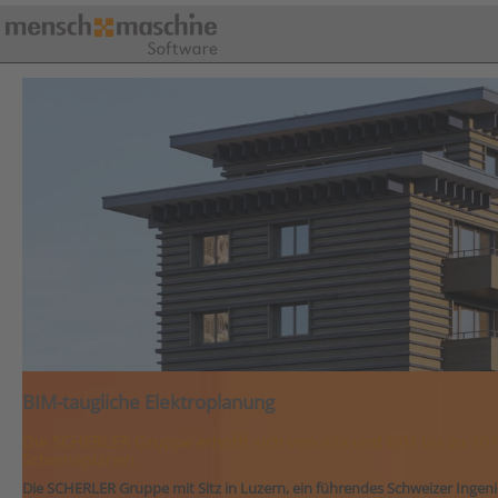
BIM-taugliche Elektroplanung
Die SCHERLER Gruppe erhofft sich von eXs und BIM bis zu 30%
Schemaplänen.
Die SCHERLER Gruppe mit Sitz in Luzern, ein führendes Schweizer Ingen