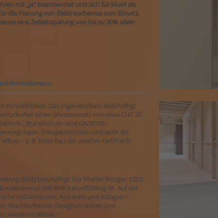
hren mit „ja“ beantwortet und sich für MuM als
ür die Planung von Elektroschemas zum Einsatz.
eure eine Zeiteinsparung von bis zu 30% allein
ktinformationen »
e zurückblicken. Das Ingenieurbüro beschäftigt
wirtschaftet einen Jahresumsatz von etwa CHF 30
etechnik-, Brandschutz- und GA/MSRL-
rversorgungen, Energiezentralen und auch die
iefbau – z. B. beim Bau der zweiten Gotthard-
deling (BIM) beschäftigt. Für Martin Winiger, COO
Bauwesen nur mit BIM zukunftsfähig ist. Auf der
ische Installationen, Apparate und Anlagen –
nnen Machbarkeiten, Designvarianten und
n werden erlebbar.“