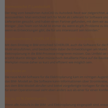
Harmonische IT-Landschaft
Der Weg vom bewährten AutoCAD zu Autodesk Revit war zielgerichtet, al
auszuwählen. Man entschied sich für MuM als Lieferant für Software un
Lieferanten gesucht, und haben einen Partner gefunden, mit dem wir a
Winiger. „Das Team von MuM ist immer da, wenn es gilt, Probleme zu lö
wenn es Entwicklungen gibt, die für uns interessant sein könnten.“
Kundenreferenz SCHERLER Group – 2 Und Gebäudeautomatio
Mit dem Einstieg in BIM entschied SCHERLER, auch die Software für di
MuM einzuführen, und beobachtete dabei die Entwicklungen am Markt. Sc
Elektroplanung in die BIM-Prozesse integrieren müssen. Das Umfeld se
erzählt Martin Winiger. Man müsse hoch detaillierte Pläne auf die Baus
Werkplan müsse daher so kurz und effizient wie möglich sein.
eXs dockt an
Die neue MuM-Software für die Elektroplanung kam im richtigen Augenbl
das BIM- Modell an. Die Software kann Informationen über Stromkreise
aus dem BIM-Modell abrufen und bietet vorgefertigte Vorlagen für die t
für einen Operationssaal sieht eben anders aus als einer für einen Konf
Bis zu 30 % Zeitersparnis
Wenn alle Abläufe in der BIM- und Elektroplanung eingespielt sind, erwa