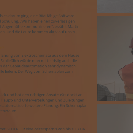
s es darum ging, eine BIM-fähige Software
d Schulung. „Wir haben einen zuverlässigen
uf Augenhöhe kommunizieren“, erzählt Martin
sen. Und die Leute kommen aktiv auf uns zu,
n?
e Planung von Elektroschemata aus dem Hause
hließlich würde man mittelfristig auch die
i in der Gebäudeautomation sehr dynamisch,
telle liefern. Der Weg vom Schemaplan zum
ick und bot den richtigen Ansatz: eXs dockt an
, Haupt- und Unterverteilungen und Zuleitungen
eilautomatisierte weitere Planung: Ein Schemaplan
erenzraum.
rtet SCHERLER eine Zeitersparnis von bis zu 30 %