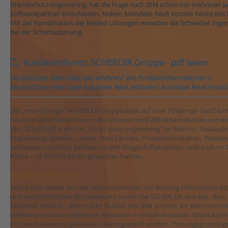
Brandschutz-Engineering, hat die Frage nach BIM schon vor mehreren Ja
Softwarepartner entschieden. Neben Autodesk Revit kommt heute eXs f
Mit der Kombination der beiden Lösungen erwarten die Schweizer Ingeni
bei der Schemaplanung.
Kundenreferenz SCHERLER Gruppe - pdf lesen
Sie möchten mehr über eXs erfahren? eXs Produktinformationen »
Sie möchten mehr über Autodesk Revit erfahren? Autodesk Revit Produ
Die „smartsinnige“ SCHERLER Gruppe kann auf eine 100jährige Geschicht
heute an acht Standorten in der Schweiz rund 200 Mitarbeitende und er
Mio. SCHERLER steht für „smart swiss engineering“ im Elektro-, Gebäud
Engineering. Spitäler, Labore, Data Centers, Produktionsstätten, Wasse
gehobene Hotellerie gehören zu den Flaggschiffprojekten, und auch im T
Röhre – ist SCHERLER ein gesuchter Partner.
Moderne Methoden
Schon früh haben sich die Verantwortlichen mit Building Information Mo
und Geschäftsführer des Standorts Luzern bei SCHERLER, war klar, dass 
Webseite heißt es: „BIM macht flexibel. Mit BIM können wir elektrotechn
wahlweise von verschiedenen Anbietern – virtuell einsetzen. Dabei kö
Kosten-/Nutzenmöglichkeiten durchgespielt werden. Planungsgrundlage