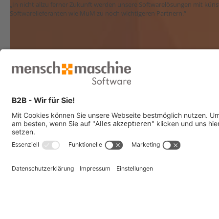
„In nicht allzu ferner Zukunft werden unsere Softwarelösungen mit künst
Softwarelieferanten wie MuM zu noch wichtigeren Partnern.“