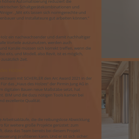
 höhere Automatisierung reduziert die
elektrischen Schaltgerätekombinationen und
n Winiger. „Mit eXs lassen sich normgerechte und
agenbauer und Installateure gut arbeiten können.“
 Holz ein nachwachsender und damit nachhaltiger
alle Vorteile auszunutzen, werden auch
 und Kanäle müssen sich korrekt treffen, wenn die
eXs, und Modell, also Revit, ist es möglich,
zusätzlich Zeit.
des Holzes“
ojektteam mit SCHERLER den Arc Award 2021 in der
 Für das „Haus des Holzes“ der Pirmin Jung AG in
 im digitalen Bauen neue Maßstäbe setzt, hat
. BIM und die dazu nötigen Tools kamen bei
d exzellente Qualität.
 Arbeitsabläufe, die die reibungslose Abwicklung
o für weitere große Projekte gerüstet: zum
fft, dass das Team bereits bei diesem Projekt
serung profitieren kann. Und er ist sich sicher: