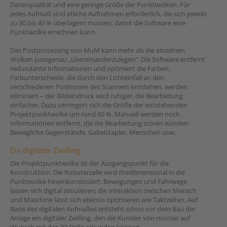
Datenqualität und eine geringe Größe der Punktwolken. Für
jedes Aufmaß sind etliche Aufnahmen erforderlich, die sich jeweils
zu 30 bis 40 % überlagern müssen, damit die Software eine
Punktwolke errechnen kann.
Das Postprocessing von MuM kann mehr als die einzelnen
Wolken passgenau „übereinanderzulegen“: Die Software entfernt
redundante Informationen und optimiert die Farben.
Farbunterschiede, die durch den Lichteinfall an den
verschiedenen Positionen des Scanners entstehen, werden
eliminiert – der Bildeindruck wird ruhiger, die Bearbeitung
einfacher. Dazu verringert sich die Größe der entstehenden
Projektpunktwolke um rund 60 %. Manuell werden noch
Informationen entfernt, die die Bearbeitung stören würden:
Bewegliche Gegenstände, Gabelstapler, Menschen usw.
Ein digitaler Zwilling
Die Projektpunktwolke ist der Ausgangspunkt für die
Konstruktion. Die Roboterzelle wird dreidimensional in die
Punktwolke hineinkonstruiert. Bewegungen und Fahrwege
lassen sich digital simulieren; die Interaktion zwischen Mensch
und Maschine lässt sich ebenso optimieren wie Taktzeiten. Auf
Basis des digitalen Aufmaßes entsteht schon vor dem Bau der
Anlage ein digitaler Zwilling, den die Kunden von momac auf