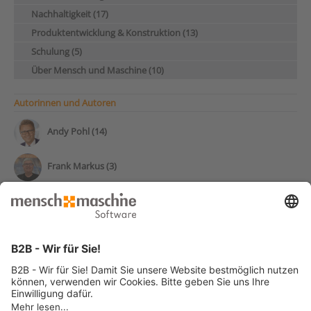
Nachhaltigkeit (17)
Produktentwicklung & Konstruktion (13)
Schulung (5)
Über Mensch und Maschine (10)
Autorinnen und Autoren
Andy Pohl (14)
Frank Markus (3)
Luca Henniges (2)
Simon Schmitz (2)
Leon Bünder (1)
Thomas Jakobs (1)