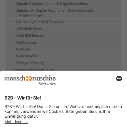
Digitale Transformation – Erfolgsfaktor Mensch
Digitaler Zwilling für Kommunen, Stadtwerke und
Energieversorger
VDC Manager / DESITE md pro
LINEAR für Revit
MuM BIM Booster
MuM ecscad
MuM eXs
MuM MapEdit
3D LayoutPlanung
Online-Präsenzseminare
Individualseminare
Seminare für Studium/Ausbildung
Handbücher
e-Learnings