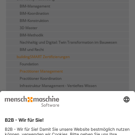
BIM-Management
BIM-Koordination
BIM-Konstruktion
3D Master
BIM-Methodik
Nachhaltig und Digital: Twin Transformation im Bauwesen
BIM und Recht
buildingSMART Zertifizierungen
Foundation
Practitioner Management
Practitioner Koordination
Infrastruktur Management - Vertieftes Wissen
Digitale Transformation - Erfolgsfaktor Mensch
Digitaler Zwilling für Kommunen, Stadtwerke &
Energieversorger
MuM MapEdit
VDC Manager / DESITE md pro
Branchenübergreifende Seminare