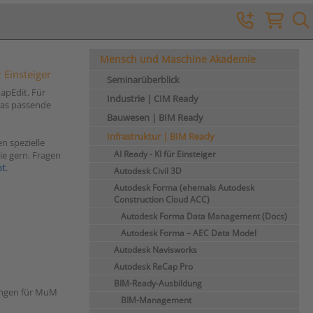
Mensch und Maschine Akademie
 Einsteiger
Seminarüberblick
pEdit. Für
Industrie | CIM Ready
das passende
Bauwesen | BIM Ready
Infrastruktur | BIM Ready
n spezielle
AI Ready - KI für Einsteiger
e gern. Fragen
ot
.
Autodesk Civil 3D
Autodesk Forma (ehemals Autodesk
Construction Cloud ACC)
Autodesk Forma Data Management (Docs)
Autodesk Forma – AEC Data Model
Autodesk Navisworks
Autodesk ReCap Pro
BIM-Ready-Ausbildung
lungen für MuM
BIM-Management