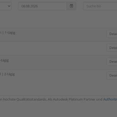
 | 1-tägig
Deta
Deta
-tägig
Deta
| 2-tägig
Deta
len höchste Qualitätsstandards. Als Autodesk Platinum Partner und
Authoriz