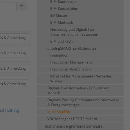
BIM-Koordination
BIM-Konstruktion
3D Master
BIM-Methodik
Nachhaltig und Digital: Twin
Transformation im Bauwesen
ils & Anmeldung
BIM und Recht
buildingSMART Zertifizierungen
ils & Anmeldung
Foundation
Practitioner Management
ils & Anmeldung
Practitioner Koordination
Infrastruktur Management - Vertieftes
Wissen
ils & Anmeldung
Digitale Transformation - Erfolgsfaktor
Mensch
Digitaler Zwilling für Kommunen, Stadtwerke
& Energieversorger
ed Training
MuM MapEdit
VDC Manager / DESITE md pro
Branchenübergreifende Seminare