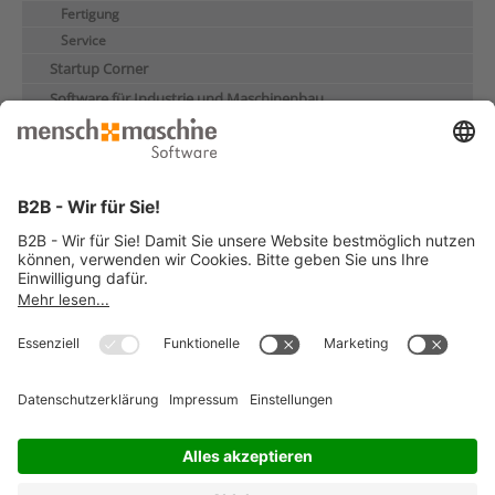
Fertigung
Service
Startup Corner
Software für Industrie und Maschinenbau
Digitaler Zwilling
Virtualisierung
Seminare für die Industrie
Kundenreferenzen
© 2026 Mensch und Maschine -
Impressum
-
Datenschutz
-
Cookie