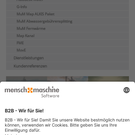
G-Info
MuM Map ALKIS Paket
MuM Abwassergebührensplitting
MuM Fernwärme
Map Kanal
FME
MovE
Dienstleistungen
Kundenreferenzen