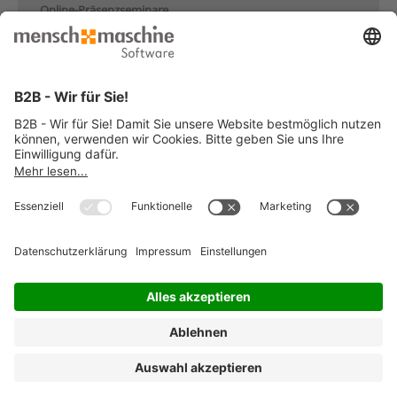
Online-Präsenzseminare
Individualseminare
Seminare für Studium/Ausbildung
Handbücher
e-Learnings
© 2026 Mensch und Maschine -
Impressum
-
Datenschutz
-
Cookie
Consent Settings
-
AGB