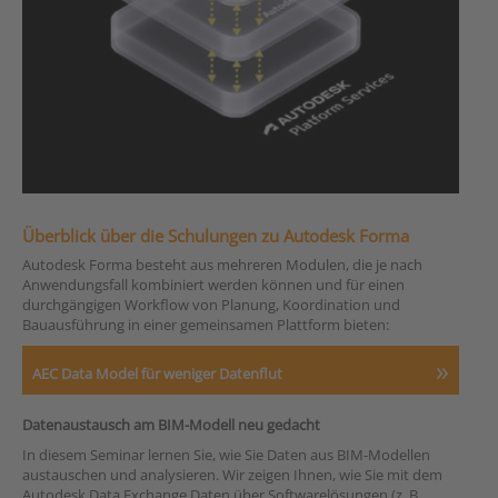
Überblick über die Schulungen zu Autodesk Forma
Autodesk Forma besteht aus mehreren Modulen, die je nach
Anwendungsfall kombiniert werden können und für einen
durchgängigen Workflow von Planung, Koordination und
Bauausführung in einer gemeinsamen Plattform bieten:
AEC Data Model für weniger Datenflut
Datenaustausch am BIM-Modell neu gedacht
In diesem Seminar lernen Sie, wie Sie Daten aus BIM-Modellen
austauschen und analysieren. Wir zeigen Ihnen, wie Sie mit dem
Autodesk Data Exchange Daten über Softwarelösungen (z. B.