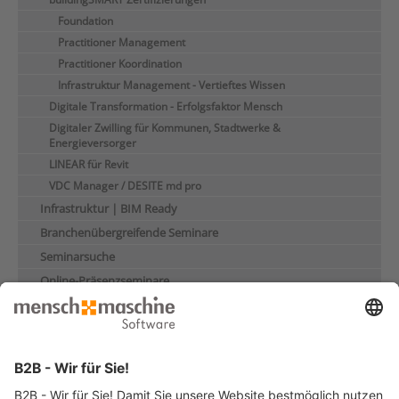
Foundation
Practitioner Management
Practitioner Koordination
Infrastruktur Management - Vertieftes Wissen
Digitale Transformation - Erfolgsfaktor Mensch
Digitaler Zwilling für Kommunen, Stadtwerke &
Energieversorger
LINEAR für Revit
VDC Manager / DESITE md pro
Infrastruktur | BIM Ready
Branchenübergreifende Seminare
Seminarsuche
Online-Präsenzseminare
Individualseminare
Seminare für Studium/Ausbildung
Handbücher
e-Learnings