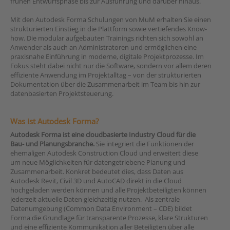
frühen Entwurfsphase bis zur Ausführung und darüber hinaus.
Mit den Autodesk Forma Schulungen von MuM erhalten Sie einen
strukturierten Einstieg in die Plattform sowie vertiefendes Know-
how. Die modular aufgebauten Trainings richten sich sowohl an
Anwender als auch an Administratoren und ermöglichen eine
praxisnahe Einführung in moderne, digitale Projektprozesse. Im
Fokus steht dabei nicht nur die Software, sondern vor allem deren
effiziente Anwendung im Projektalltag – von der strukturierten
Dokumentation über die Zusammenarbeit im Team bis hin zur
datenbasierten Projektsteuerung.
Was ist Autodesk Forma?
Autodesk Forma ist eine cloudbasierte Industry Cloud für die
Bau- und Planungsbranche.
Sie integriert die Funktionen der
ehemaligen Autodesk Construction Cloud und erweitert diese
um neue Möglichkeiten für datengetriebene Planung und
Zusammenarbeit. Konkret bedeutet dies, dass Daten aus
Autodesk Revit, Civil 3D und AutoCAD direkt in die Cloud
hochgeladen werden können und alle Projektbeteiligten können
jederzeit aktuelle Daten gleichzeitig nutzen. Als zentrale
Datenumgebung (Common Data Environment – CDE) bildet
Forma die Grundlage für transparente Prozesse, klare Strukturen
und eine effiziente Kommunikation aller Beteiligten über alle