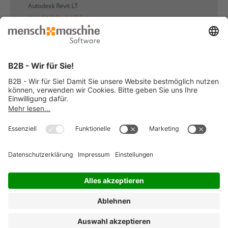
Autodesk Revit LT
AutoCAD Revit LT Suite
MuM ACAD Toolbox
Autodesk Industry Collections
Seminare und e-Learnings
Kundenreferenzen
© 2026 Mensch und Maschine -
Impressum
-
Datenschutz
-
Cookie
Consent Settings
-
AGB