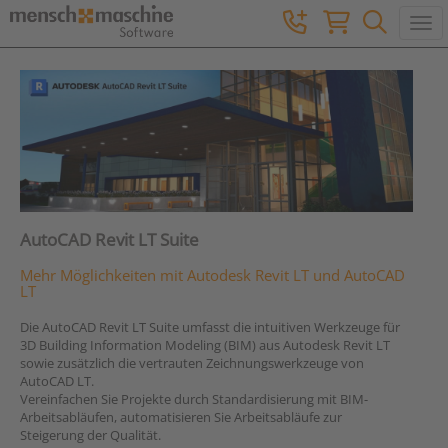
Togg
AutoCAD Revit LT Suite
Mehr Möglichkeiten mit Autodesk Revit LT und AutoCAD
LT
Die AutoCAD Revit LT Suite umfasst die intuitiven Werkzeuge für
3D Building Information Modeling (BIM) aus Autodesk Revit LT
sowie zusätzlich die vertrauten Zeichnungswerkzeuge von
AutoCAD LT.
Vereinfachen Sie Projekte durch Standardisierung mit BIM-
Arbeitsabläufen, automatisieren Sie Arbeitsabläufe zur
Steigerung der Qualität.