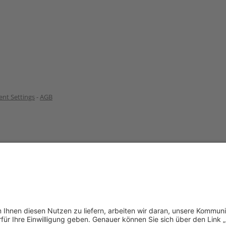
nt Settings
-
AGB