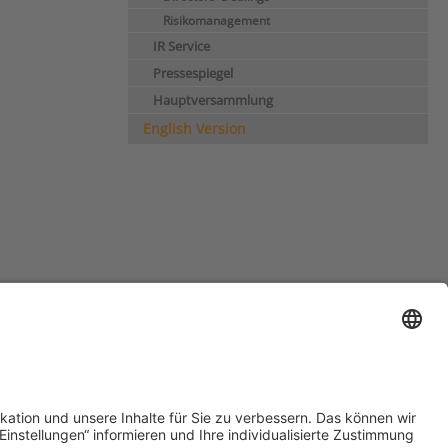
Risikomanagement
IR Service
Pressespiegel
Hauptversammlung
English Version