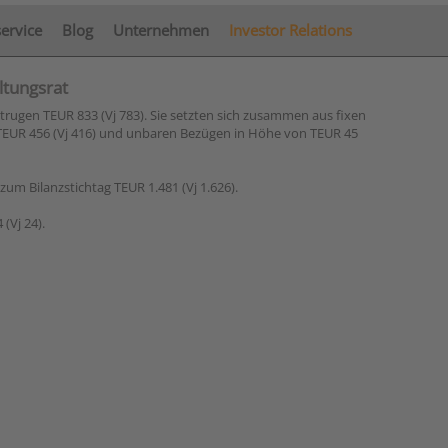
service
Blog
Unternehmen
Investor Relations
ltungsrat
rugen TEUR 833 (Vj 783). Sie setzten sich zusammen aus fixen
 TEUR 456 (Vj 416) und unbaren Bezügen in Höhe von TEUR 45
um Bilanzstichtag TEUR 1.481 (Vj 1.626).
(Vj 24).