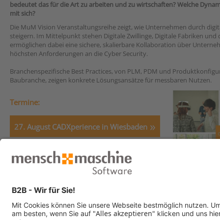
bedeutet das für die Art zu arbeiten und zu wirtschaften? Welche Dyna
mit sich?
Die MuM Vision Veranstaltungsreihe zeigt, wie Unternehmen durch digit
steigern. Im Mittelpunkt stehen Digitale Zwillinge, Digitale Fabriken un
ermöglichen dabei eine sichere, skalierbare Kollaboration über Unterneh
höchsten Anforderungen an die Cyber Security.
Branchenspezifische Best Practices, von PLM, PDM und Produktkonfigurati
Baubranche, zeigen konkrete Lösungsansätze für messbaren Nutzen.
Termine:
27. August CADXperience in Wiesbaden
01. Oktober in Hannover
17. November in Aarau (Schweiz)
Rückblick CAD