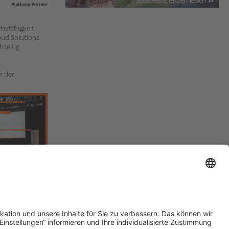
bsfähigkeit
loud Solutions
hzeitig
n der
5 in Aarau