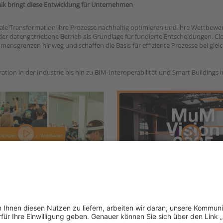
mik bringt diese Entwicklung für Unternehmen
ale Transformation ihre Prozesse nachhaltig optimieren und ihre Wettbewer
d der datengetriebene Betrieb als Grundlage für fundierte Entscheidungen. C
mensgrenzen hinweg und schaffen die Basis für effiziente Prozesse bei gleic
on in der Industrie bis hin zu BIM-Interoperabilität und Smart Buildings i
Xperience 2025 in Wiesbaden
Rückblick MuM Vision Schweiz 202