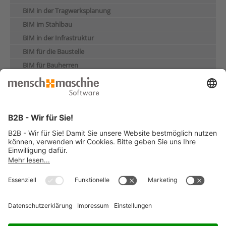
BIM in der Tragwerksplanung
BIM im Stahlbau
BIM in der Infrastruktur
BIM für die Baustelle
BIM für Bauherren
BIM in der Vermessung
BIM-Beratung Digitale Transformation
Orientierungsworkshop
Kompass-Workshop
BIM Project Ready
BIM-Strategie-Check
BIM-Ready-Ausbildung
Software für Bau und Architektur
Laserscanning
Digitaler Zwilling
Kundenreferenzen