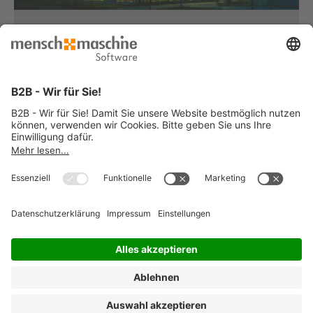
Haben Sie Fragen?
Dann rufen Sie uns an...
Infoline +49 8153 933 - 0
Montag bis Donnerstag
von 08:30 bis 12:00 Uhr
und 12:30 bis 17:00 Uhr
Freitag
von 08:30 bis 12:00 Uhr
und 12:30 bis 15:00 Uhr
... oder senden Sie uns Ihre Nachricht
»
© 2026 Mensch und Maschine -
Impressum
-
Datenschutz
-
Cookie
Consent Settings
-
AGB