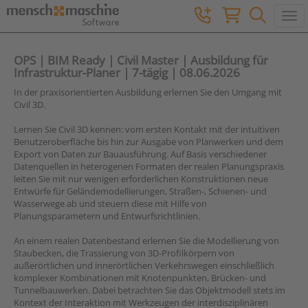
Togg
OPS | BIM Ready | Civil Master | Ausbildung für
Infrastruktur-Planer | 7-tägig | 08.06.2026
In der praxisorientierten Ausbildung erlernen Sie den Umgang mit
Civil 3D.
Lernen Sie Civil 3D kennen: vom ersten Kontakt mit der intuitiven
Benutzeroberfläche bis hin zur Ausgabe von Planwerken und dem
Export von Daten zur Bauausführung. Auf Basis verschiedener
Datenquellen in heterogenen Formaten der realen Planungspraxis
leiten Sie mit nur wenigen erforderlichen Konstruktionen neue
Entwürfe für Geländemodellierungen, Straßen-, Schienen- und
Wasserwege ab und steuern diese mit Hilfe von
Planungsparametern und Entwurfsrichtlinien.
An einem realen Datenbestand erlernen Sie die Modellierung von
Staubecken, die Trassierung von 3D-Profilkörpern von
außerörtlichen und innerörtlichen Verkehrswegen einschließlich
komplexer Kombinationen mit Knotenpunkten, Brücken- und
Tunnelbauwerken. Dabei betrachten Sie das Objektmodell stets im
Kontext der Interaktion mit Werkzeugen der interdisziplinären