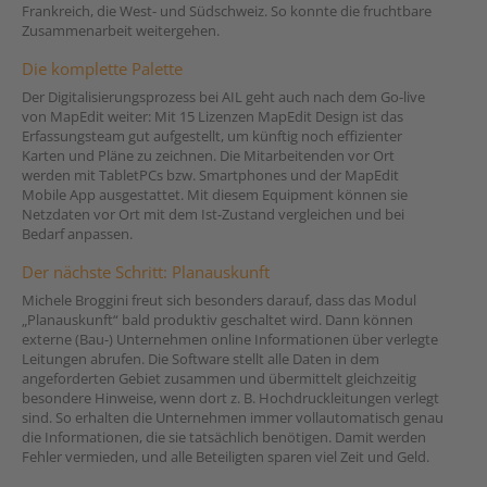
Frankreich, die West- und Südschweiz. So konnte die fruchtbare
Zusammenarbeit weitergehen.
Die komplette Palette
Der Digitalisierungsprozess bei AIL geht auch nach dem Go-live
von MapEdit weiter: Mit 15 Lizenzen MapEdit Design ist das
Erfassungsteam gut aufgestellt, um künftig noch effizienter
Karten und Pläne zu zeichnen. Die Mitarbeitenden vor Ort
werden mit TabletPCs bzw. Smartphones und der MapEdit
Mobile App ausgestattet. Mit diesem Equipment können sie
Netzdaten vor Ort mit dem Ist-Zustand vergleichen und bei
Bedarf anpassen.
Der nächste Schritt: Planauskunft
Michele Broggini freut sich besonders darauf, dass das Modul
„Planauskunft“ bald produktiv geschaltet wird. Dann können
externe (Bau-) Unternehmen online Informationen über verlegte
Leitungen abrufen. Die Software stellt alle Daten in dem
angeforderten Gebiet zusammen und übermittelt gleichzeitig
besondere Hinweise, wenn dort z. B. Hochdruckleitungen verlegt
sind. So erhalten die Unternehmen immer vollautomatisch genau
die Informationen, die sie tatsächlich benötigen. Damit werden
Fehler vermieden, und alle Beteiligten sparen viel Zeit und Geld.