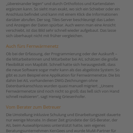
„übereinander legen“ und durch Orthofotos und Kartendaten
ergänzen kann. So sieht man exakt, wo sich ein Schieber oder ein
Anschluss befindet und kann mit einem Klick die Informationen
darüber abrufen. Der sog. Tiles-Server beschleunigt das Laden
und Anzeigen der Daten spürbar. Auch wenn man eine Ansicht
verschiebt, ist das Bild sehr schnell wieder aufgebaut. Das lasse
sich überhaupt nicht mit früher vergleichen.
Auch fürs Fernwärmenetz
Ob bei der Erfassung, der Programmierung oder der Auskunft –
die Mitarbeiterinnen und Mitarbeiter bei AIL schätzen die große
Flexibilität von MapEdit. Schnell hatte sich herausgestellt, dass
die neue Software sogar mehr kann als das abgelöste System: So
gibt es zum Beispiel eine Applikation für Fernwärmenetze. Die bis
dahin bei AIL vorhandenen DWG-Zeichnungen ohne
Datenbankanschluss wurden quasi manuell migriert. „Unsere
Fernwärmenetze sind noch nicht so groß; das ließ sich von Hand
schnell realisieren“, sagt Herwig Griesenhofer.
Vom Berater zum Betreuer
Die Umstellung inklusive Schulung und Einarbeitungszeit dauerte
nur wenige Monate. In dieser Zeit gründete der GIS-Berater, der
AIL beim Auswahlprozess unterstützt hatte, sein eigenes
Beratungsunternehmen KenGees und wurde MuM-Partner für