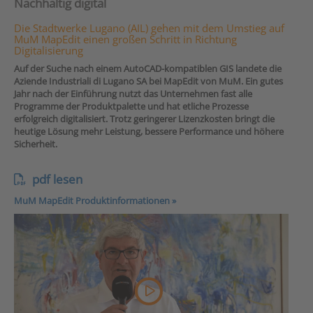
Nachhaltig digital
Die Stadtwerke Lugano (AIL) gehen mit dem Umstieg auf
MuM MapEdit einen großen Schritt in Richtung
Digitalisierung
Auf der Suche nach einem AutoCAD-kompatiblen GIS landete die
Aziende Industriali di Lugano SA bei MapEdit von MuM. Ein gutes
Jahr nach der Einführung nutzt das Unternehmen fast alle
Programme der Produktpalette und hat etliche Prozesse
erfolgreich digitalisiert. Trotz geringerer Lizenzkosten bringt die
heutige Lösung mehr Leistung, bessere Performance und höhere
Sicherheit.
pdf lesen
MuM MapEdit Produktinformationen »