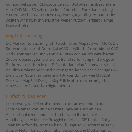
kompatibel zu den GIS-Lösungen von Autodesk, insbesondere
AutoCAD Map 3D sein und einen ähnlichen Funktionsumfang
bieten. „Wir besitzen etliche Gigabyte gut gepflegter Daten; die
wollten wir natürlich verlustfrei weiter nutzen“, erklärt Herwig
Griesenhofer.
MapEdit überzeugt
Die Marktuntersuchung führte schnell zu MapEdit von MuM. Die
Software ist als Add-On zu AutoCAD erhältlich. Sie verbindet CAD
und Datenbanken und kann die Daten von AIL 1:1 verarbeiten.
Zudem überzeugten die leichte Benutzerführung und die gute
Performance schon in der Präsentation. MapEdit erwies sich als
deutlich umfassender und leistungsstärker als das bisherige GIS.
Die große Programmpalette mit Anwendungen wie MapEdit
Desktop, MapEdit Design, MapEdit Mobile usw. ermöglicht,
Prozesse umfassend zu digitalisieren.
Einfach zu bedienen
Der Umstieg verlief problemlos: Die Mitarbeiterinnen und
Mitarbeiter sowohl an den Erfassungs- als auch an den
Auskunftsplätzen fanden sich sehr schnell zurecht. Auch
Abteilungsleiter Michele Broggini nutzt das GIS heute häufig.
„Man ist sofort da, wo man hin will“, sagt er. Er schätzt es sehr,
dass er Netzinformationen über verschiedene Medien einfach