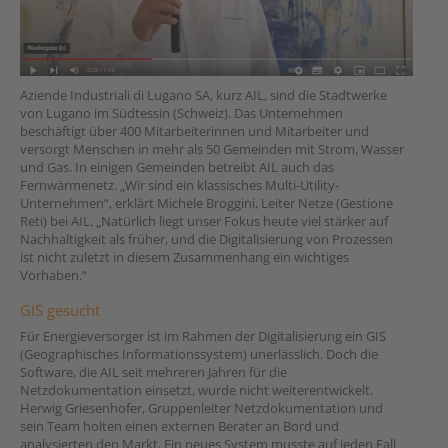
Aziende Industriali di Lugano SA, kurz AIL, sind die Stadtwerke
von Lugano im Südtessin (Schweiz). Das Unternehmen
beschäftigt über 400 Mitarbeiterinnen und Mitarbeiter und
versorgt Menschen in mehr als 50 Gemeinden mit Strom, Wasser
und Gas. In einigen Gemeinden betreibt AIL auch das
Fernwärmenetz. „Wir sind ein klassisches Multi-Utility-
Unternehmen“, erklärt Michele Broggini, Leiter Netze (Gestione
Reti) bei AIL. „Natürlich liegt unser Fokus heute viel stärker auf
Nachhaltigkeit als früher, und die Digitalisierung von Prozessen
ist nicht zuletzt in diesem Zusammenhang ein wichtiges
Vorhaben.“
GIS gesucht
Für Energieversorger ist im Rahmen der Digitalisierung ein GIS
(Geographisches Informationssystem) unerlässlich. Doch die
Software, die AIL seit mehreren Jahren für die
Netzdokumentation einsetzt, wurde nicht weiterentwickelt.
Herwig Griesenhofer, Gruppenleiter Netzdokumentation und
sein Team holten einen externen Berater an Bord und
analysierten den Markt. Ein neues System musste auf jeden Fall