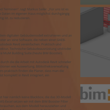
“.
d Terminen“, sagt Markus Sailer. „Für uns ist es
die Daten im eigenen Haus möglichst durchgängig
tig ist, zu reduzieren.
s dem digitalen Gebäudemodell extrahieren und an
er an: eine Software, die neben einer GAEB-
 Autodesk Revit vereinfachen. Praktisch und
chitektur, Technische Gebäudeausrüstung und/oder
tte MuM Building Suite (heute BIM Booster).
durch die die Arbeit mit Autodesk Revit schneller
ktionen wie Auswertung, Bibliotheksverwaltung
rs praktisch finden die Planer, dass man die
t komplett in Revit integriert, ein
ist hier nämlich keine Blackbox, die das 3D-Modell
MS-Excel setzen wir mit dem BIM Booster Filter
ng brauchen, aus dem Modell herausziehen und