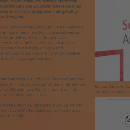
ner Scherr+Klimke, wie Building Information
 Ausschreibung. Die GAEB-Schnittstelle des MuM
ware an die Projekte anpassen – ein gewaltiger
g und Vergabe.
mit den Themen Arbeit, Leben und Lernen befassen.
inen am Bau unter einem Dach. Entwickelt werden
us Automobil- und Zementindustrie, aus
chen Bereich. Die Dienstleistungen umfassen
en Gebäudeausrüstung, Anlagen- und
niert, liegt daran, dass alle Planungsdisziplinen
e Büros hinzugezogen werden.
 Zusammenarbeit? Bei Scherr+Klimke erkannte man
 Ziel ist. In Deutschland gehört das Unternehmen
Markus Sailer, Vors
evit und Schulungen. Zunächst nutzte man die
‚Wording‘ seines Un
m weitesten entwickelt war.
14 startete dann die Gebäudeausrüstung mit BIM
, erzählt Markus Sailer, der als Vorstand den
Weg bestätigt.“