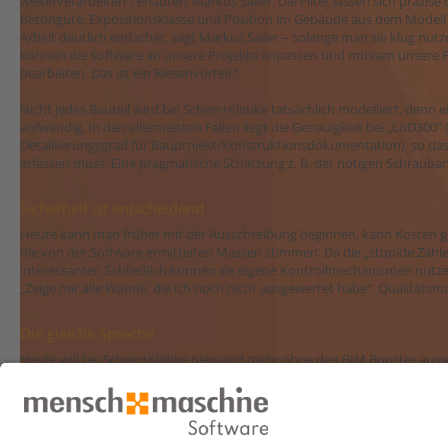
weiterverarbeiten“, erläutert Markus Sailer. Die Filter lassen sich präzis
Betongüte, Expositionsklasse und Position im Gebäude aus dem Modell he
Arbeit deutlich einfacher, sagt Markus Sailer – solange man sie klug nutz
können die Software an unsere Projekte anpassen und müssen unsere P
bearbeiten. Das ist ein Riesenvorteil.“
Nicht jedes Bauteil wird bei Scherr+Klimke tatsächlich modelliert, denn ei
aufwändig. In den allermeisten Fällen liegt die Genauigkeit bei „LoD300“ 
Detaillierungsgrad für Bauprojekt/Konstruktionsdokumentation), so dass
erfassen muss. Eine pragmatische Schätzung z. B. der nötigen Schraubansc
Sicherheit ist entscheidend
Heute kann man früher mit der Ausschreibung beginnen, kann Kosten g
die von der Software ermittelten Massen stimmen. Da die „stupide Zählerei
interessanter. Schließlich können sie eigene Kontrollmechanismen nutzen
„Zeige mir alle Wände, die ich noch nicht ausgewertet habe“. Qualitäts
Die gleiche Sprache
Heute will bei Scherr+Klimke niemand mehr ohne den BIM Booster aus
besondere Fragen gibt, hilft die Hotline bei MuM weiter. „Die verstehen u
haben Antworten auf nicht alltägliche Fragestellungen – ob man zum Beis
Traum ist, auch die Schlussabrechnung für die Bauherren mit der Softwa
mitliefern muss. Bis dieses Level der Akzeptanz erreicht ist, wird es wo