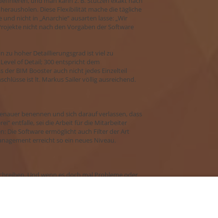
e definieren, und man kann z. B. Stützen exakt nach
rausholen. Diese Flexibilität mache die tägliche
e und nicht in „Anarchie“ ausarten lasse: „Wir
rojekte nicht nach den Vorgaben der Software
n zu hoher Detaillierungsgrad ist viel zu
(Level of Detail; 300 entspricht dem
 der BIM Booster auch nicht jedes Einzelteil
hlüsse ist lt. Markus Sailer völlig ausreichend.
enauer benennen und sich darauf verlassen, dass
“ entfalle, sei die Arbeit für die Mitarbeiter
: Die Software ermöglicht auch Filter der Art
management erreicht so ein neues Niveau.
schreiben. Und wenn es doch mal Probleme oder
nser Wording“, freut sich Markus Sailer. „Und sie
piel auch nach Kostenstellen filtern kann.“ Sein
re erstellen zu können, ohne dass man alle Pläne
hl noch etwas dauern, aber der eingeschlagene Weg