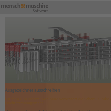
Ausgezeichnet ausschreiben
Mit dem BIM Booster von MuM verbessert die Scherr+Klimke
Qualitätsmanagement