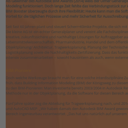
Als Gewinner des Autodesk BIM Awards (2014) weiß der Ulmer Generalpla
Modeling funktioniert. Doch lange Zeit fehlte das Verbindungsstück zur
BIM Booster überzeugte durch ihre Flexibilität: Heute kann man die Soft
Vorteil für die täglichen Prozesse und mehr Sicherheit für Ausschreibun
Seit fast 60 Jahren plant und steuert Scherr+Klimke Projekte, die sich 
Die kleine AG ist ein echter Generalplaner und vereint alle Fachdiszipl
kreative, zukunftssichere und nachhaltige Lösungen für Auftraggeber a
Lebensmittelwissenschaften, Pharmaindustrie, Handel und dem öffentli
Objektplanung/ Architektur, Tragwerksplanung, Planung der Technisch
Logistikplanung sowie die Nachhaltigkeits-Zertifizierung. Dass das funktio
intensiv zusammenarbeiten – sowohl hausintern als auch, wenn extern
BIM-Pioniere
Doch welche Werkzeuge braucht man für eine solche interdisziplinäre
früh, dass Building Information Modeling (BIM) der Königsweg zu diesem
zu den BIM-Pionieren: Man investierte bereits 2003/2004 in Autodesk R
Methode nur in der Objektplanung, da die Software für diesen Bereich a
Fünf Jahre später zog die Abteilung für Tragwerksplanung nach, und 20
und AutoCAD MEP. „Wir haben damals den Autodesk BIM Award gewonnen“
Bereich Ingenieurbau verantwortet. „Das hat uns natürlich auf unserem 