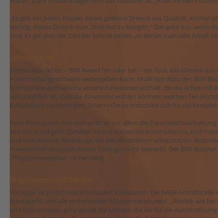
Waren, plant Förderanlagen und das Gebäude als „Hülle für den Prozess
„Es gibt bei jedem Projekt dieses goldene Dreieck aus Qualität, Kosten un
wichtig, dieses Dreieck zum ‚Strahlen‘ zu bringen.“ Das geht nur, wenn 
sind. Es gilt also, die Zahl der Schnittstellen, an denen manuelle Arbeit nö
„Missing Link“
Genau dazu fehlte – BIM Award hin oder her – ein Tool, das Massen au
Ausschreibungssoftware weitergeben kann. MuM bot dazu den BIM Boost
Schnittstelle auch etliche andere Funktionen enthält, die die Arbeit mit
wirtschaftlich ist, dass die Anwender wählen können, welchen Teil (Ar
Kalkulation) sie benötigen. Scherr+Klimke entschied sich für die komple
Beim Praxispaket Architektur ist es vor allem die Parameterbearbeitung, 
von der Hand geht. Darüber hinaus nutzen die Konstrukteure auch Fun
und viele weitere Werkzeuge, die das Modellieren unterstützen. Besonde
Anwesenheit des zusätzlichen Tools gar nicht bemerkt. Der BIM Booster is
„Programmwechsel“ ist nie nötig.
Pragmatisch und flexibel
Wichtiger ist jedoch das Praxispaket Kalkulation: Die GAEB-Schnittstelle 
durchsucht und alle vorhandenen Massen herauszieht. „Ähnlich wie bei 
und können dann ganz gezielt die Massen, die wir für die Ausschreibu