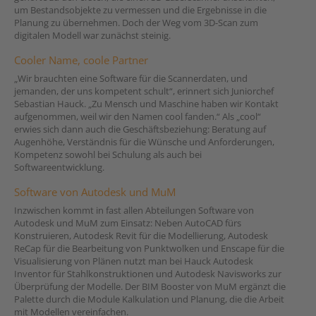
um Bestandsobjekte zu vermessen und die Ergebnisse in die
Planung zu übernehmen. Doch der Weg vom 3D-Scan zum
digitalen Modell war zunächst steinig.
Cooler Name, coole Partner
„Wir brauchten eine Software für die Scannerdaten, und
jemanden, der uns kompetent schult“, erinnert sich Juniorchef
Sebastian Hauck. „Zu Mensch und Maschine haben wir Kontakt
aufgenommen, weil wir den Namen cool fanden.“ Als „cool“
erwies sich dann auch die Geschäftsbeziehung: Beratung auf
Augenhöhe, Verständnis für die Wünsche und Anforderungen,
Kompetenz sowohl bei Schulung als auch bei
Softwareentwicklung.
Software von Autodesk und MuM
Inzwischen kommt in fast allen Abteilungen Software von
Autodesk und MuM zum Einsatz: Neben AutoCAD fürs
Konstruieren, Autodesk Revit für die Modellierung, Autodesk
ReCap für die Bearbeitung von Punktwolken und Enscape für die
Visualisierung von Plänen nutzt man bei Hauck Autodesk
Inventor für Stahlkonstruktionen und Autodesk Navisworks zur
Überprüfung der Modelle. Der BIM Booster von MuM ergänzt die
Palette durch die Module Kalkulation und Planung, die die Arbeit
mit Modellen vereinfachen.