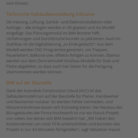
zum Einsatz.
Technische Gebäudeausstattung inklusive
Ob Heizung, Lüftung, Sanitär- und Elektroinstallation oder
Aufzüge – alle Anlagen werden in 3D geplant und ins Modell
eingefügt. Das Planungsmodul im BIM Booster hilft,
Umfahrungen und Durchbrüche korrekt zu platzieren. Auch im
Stahlbau ist die Digitalisierung „zu Ende gedacht“: Aus dem
Modell werden CNC-Programme generiert, um Treppen,
Feuerleitern, Balkone usw. effektiv fertigen zu können. Ebenso
werden aus dem Zentralmodell Holzbau-Modelle für Stab und
Platte abgeleitet, so dass auch hier Daten für die Fertigung
übernommen werden können.
BIM auf der Baustelle
Dank der Autodesk Construction Cloud (ACC) ist das
Gebäudemodell nun auf der Baustelle für Planer, Handwerker
und Bauherren nutzbar. So werden Fehler vermieden, und
Missverständnisse lassen sich frühzeitig klären. Der Neubau des
Bürogebäudes der Firma Hochwarth ist nur ein Hauck-Projekt
von vielen, bei denen sich BIM bewährt hat: „Wir haben den
Kostenrahmen um rund 15 % unterschritten und konnten das
Projekt in nur 4,5 Monaten fertigstellen“, sagt Sebastian Hauck.