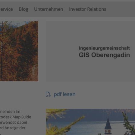
service
Blog
Unternehmen
Investor Relations
pdf lesen
emeinden im
utodesk MapGuide
erwendet dabei
nd Anzeige der
.