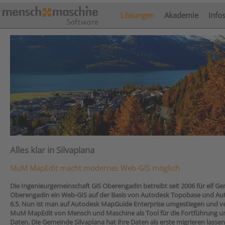
Lösungen
Akademie
Info
Alles klar in Silvaplana
MuM MapEdit macht modernes Web-GIS möglich
Die Ingenieurgemeinschaft GiS Oberengadin betreibt seit 2006 für elf G
Oberengadin ein Web-GIS auf der Basis von Autodesk Topobase und A
6.5. Nun ist man auf Autodesk MapGuide Enterprise umgestiegen und v
MuM MapEdit von Mensch und Maschine als Tool für die Fortführung u
Daten. Die Gemeinde Silvaplana hat ihre Daten als erste migrieren lassen