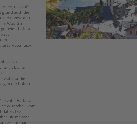
bünden, das auf
ig sind auch die
en und Investoren
nd im Web-GIS
urgemeinschaft GIS
eisser
 den
atasterdaten usw.
pobase 2011
her als bisher
se
sowohl für die
 wegen der hohen
“, erzählt Barbara
kleine Wünsche – vom
hdaten. Die
hr.“ Die meisten
erungen hat man