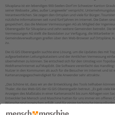
Silvaplana ist ein lebendiges 900-Seelen-Dorf im Schweizer Kanton Grau
seiner Webseite „alles, außer Langeweile“ verspricht. Unternehmungslust
Verantwortlichen. Sie zeigen den Ortsplan und viele für Bürger, Tourist
nützliche Informationen seit rund fünf Jahren im Internet. Die Daten si
gespeichert, das die Meisser Vermessungen AG als Mitglied der Ingenie
Oberengadin für Silvaplana und zehn weitere Gemeinden betreibt. Die M
Vermessungen AG stellt die Basisdaten zur Verfügung, die Mitarbeiter in
Gemeindeverwaltungen greifen über den Web-Browser auf Ortspläne, K
zu.
Die IG GIS Oberengadin suchte eine Lösung, um die Updates des mit To
aufgearbeiteten Leitungskatasters und der Amtlichen Vermessung einfac
übernehmen zu können. Sie entschied sich für den Umstieg von Topoba
Webframe/Internet auf MapEdit. Die Software vereinfacht das Handling 
Nutzer in den Kommunen als auch für die Besucher im Internet und ist
Kartenanzeigegeschwindigkeit für die Anwender sehr attraktiv.
„Das Schöne ist, dass wir an der Entwicklung des Tools teilhaben können
Thaler, die das Web-GIS der IG GIS Oberengadin betreut. „Es gab viele 
Anzeigen des Maßstabs in einer Kartenansicht bis zum Abfragen von Sac
Entwickler bei Mensch und Maschine hatten für uns immer ein offenes O
Wünsche sind inzwischen erfüllt, und für einige technische Herausford
clevere Work-arounds gefunden.