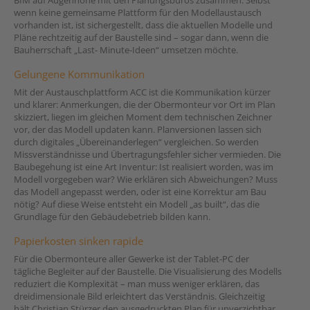
BIM auf Augenhöhe mit den Planungsbüros zusammen. Selbst
wenn keine gemeinsame Plattform für den Modellaustausch
vorhanden ist, ist sichergestellt, dass die aktuellen Modelle und
Pläne rechtzeitig auf der Baustelle sind – sogar dann, wenn die
Bauherrschaft „Last- Minute-Ideen“ umsetzen möchte.
Gelungene Kommunikation
Mit der Austauschplattform ACC ist die Kommunikation kürzer
und klarer: Anmerkungen, die der Obermonteur vor Ort im Plan
skizziert, liegen im gleichen Moment dem technischen Zeichner
vor, der das Modell updaten kann. Planversionen lassen sich
durch digitales „Übereinanderlegen“ vergleichen. So werden
Missverständnisse und Übertragungsfehler sicher vermieden. Die
Baubegehung ist eine Art Inventur: Ist realisiert worden, was im
Modell vorgegeben war? Wie erklären sich Abweichungen? Muss
das Modell angepasst werden, oder ist eine Korrektur am Bau
nötig? Auf diese Weise entsteht ein Modell „as built“, das die
Grundlage für den Gebäudebetrieb bilden kann.
Papierkosten sinken rapide
Für die Obermonteure aller Gewerke ist der Tablet-PC der
tägliche Begleiter auf der Baustelle. Die Visualisierung des Modells
reduziert die Komplexität – man muss weniger erklären, das
dreidimensionale Bild erleichtert das Verständnis. Gleichzeitig
hält Christian Stürzer den ausgedruckten Plan für unverzichtbar.