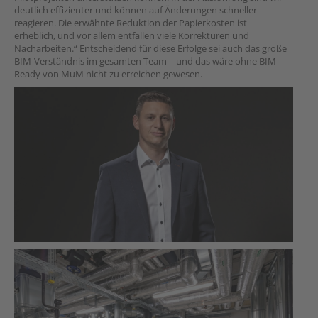
deutlich effizienter und können auf Änderungen schneller
reagieren. Die erwähnte Reduktion der Papierkosten ist
erheblich, und vor allem entfallen viele Korrekturen und
Nacharbeiten.“ Entscheidend für diese Erfolge sei auch das große
BIM-Verständnis im gesamten Team – und das wäre ohne BIM
Ready von MuM nicht zu erreichen gewesen.