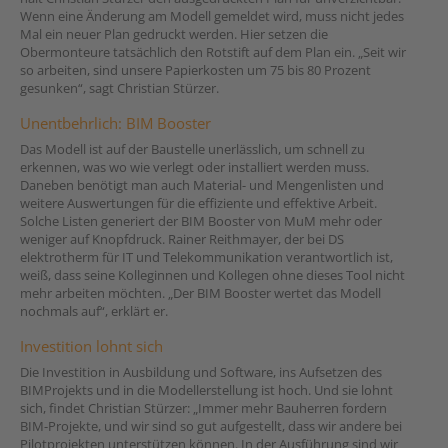
Wenn eine Änderung am Modell gemeldet wird, muss nicht jedes
Mal ein neuer Plan gedruckt werden. Hier setzen die
Obermonteure tatsächlich den Rotstift auf dem Plan ein. „Seit wir
so arbeiten, sind unsere Papierkosten um 75 bis 80 Prozent
gesunken“, sagt Christian Stürzer.
Unentbehrlich: BIM Booster
Das Modell ist auf der Baustelle unerlässlich, um schnell zu
erkennen, was wo wie verlegt oder installiert werden muss.
Daneben benötigt man auch Material- und Mengenlisten und
weitere Auswertungen für die effiziente und effektive Arbeit.
Solche Listen generiert der BIM Booster von MuM mehr oder
weniger auf Knopfdruck. Rainer Reithmayer, der bei DS
elektrotherm für IT und Telekommunikation verantwortlich ist,
weiß, dass seine Kolleginnen und Kollegen ohne dieses Tool nicht
mehr arbeiten möchten. „Der BIM Booster wertet das Modell
nochmals auf“, erklärt er.
Investition lohnt sich
Die Investition in Ausbildung und Software, ins Aufsetzen des
BIMProjekts und in die Modellerstellung ist hoch. Und sie lohnt
sich, findet Christian Stürzer: „Immer mehr Bauherren fordern
BIM-Projekte, und wir sind so gut aufgestellt, dass wir andere bei
Pilotprojekten unterstützen können. In der Ausführung sind wir