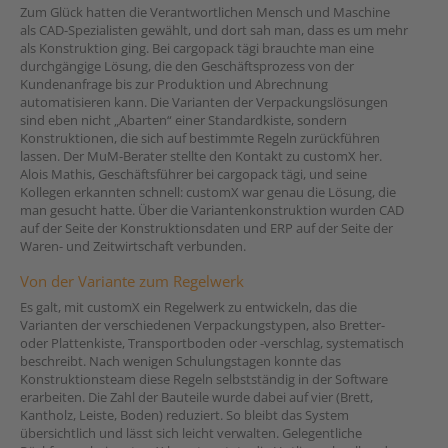
Zum Glück hatten die Verantwortlichen Mensch und Maschine
als CAD-Spezialisten gewählt, und dort sah man, dass es um mehr
als Konstruktion ging. Bei cargopack tägi brauchte man eine
durchgängige Lösung, die den Geschäftsprozess von der
Kundenanfrage bis zur Produktion und Abrechnung
automatisieren kann. Die Varianten der Verpackungslösungen
sind eben nicht „Abarten“ einer Standardkiste, sondern
Konstruktionen, die sich auf bestimmte Regeln zurückführen
lassen. Der MuM-Berater stellte den Kontakt zu customX her.
Alois Mathis, Geschäftsführer bei cargopack tägi, und seine
Kollegen erkannten schnell: customX war genau die Lösung, die
man gesucht hatte. Über die Variantenkonstruktion wurden CAD
auf der Seite der Konstruktionsdaten und ERP auf der Seite der
Waren- und Zeitwirtschaft verbunden.
Von der Variante zum Regelwerk
Es galt, mit customX ein Regelwerk zu entwickeln, das die
Varianten der verschiedenen Verpackungstypen, also Bretter-
oder Plattenkiste, Transportboden oder -verschlag, systematisch
beschreibt. Nach wenigen Schulungstagen konnte das
Konstruktionsteam diese Regeln selbstständig in der Software
erarbeiten. Die Zahl der Bauteile wurde dabei auf vier (Brett,
Kantholz, Leiste, Boden) reduziert. So bleibt das System
übersichtlich und lässt sich leicht verwalten. Gelegentliche