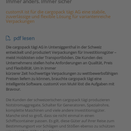
Immer anders. Immer sicher
customX ist für die cargopack tägi AG eine stabile,
zuverlässige und flexible Lösung für variantenreiche
Verpackungen
pdf lesen
Die cargopack tägi AG in Untersiggenthal in der Schweiz
entwickelt und produziert Verpackungen für Investitionsgüter –
meist Holzkisten oder Transportböden. Die Kunden des
Unternehmens stellen hohe Anforderungen an Qualität, Preis
und Flexibilität. Um in
immer
kürzerer Zeit hochwertige Verpackungen zu wettbewerbsfähigen
Preisen liefern zu können, brauchte cargopack tägi eine
intelligente Software. customX von MuM löst die Aufgaben mit
Bravour.
Die Kunden der schweizerischen cargopack tägi produzieren
Notstromaggregate, Schalter für Generatoren, Spezialrohre,
komplette Maschinen und viele andere Investitionsgüter.
Manche sind so groß, dass sie nicht einmal in einen
Schiffscontainer passen. Es gilt, diese Güter auf ihrer Reise zum
Bestimmungsort vor Schlägen und Stößen ebenso zu schützen