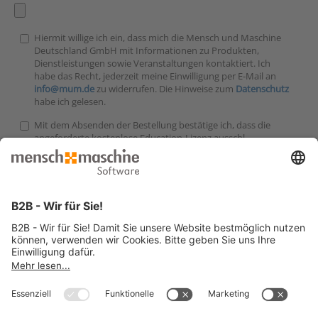
Hiermit willige ich ein, dass mich die Mensch und Maschine
Deutschland GmbH mit Informationen zu Produkten,
Dienstleistungen sowie Veranstaltungen kontaktiert. Ich
habe das Recht, jederzeit meine Einwilligung per E-Mail an
info@mum.de
zu widerrufen. Die Hinweise zum
Datenschutz
habe ich gelesen.
Mit dem Absenden der Bestellung bestätige ich, dass die
angeforderte kostenlose Education-Lizenz ausschl.
Schulungs-, Ausbildungs- oder nichtkommerziellen
Forschungszwecken genutzt wird. Die Education-Lizenz darf
weder weiterverkauft noch in jeglicher Form gewerbsmäßig
genutzt werden. Auch eine unentgeltliche Weitergabe an
Dritte ist nicht gestattet. Mensch und Maschine ist berechtigt,
die vertragsgemäße Nutzung zu überprüfen. Ergänzend
gelten die der Software beigefügten Lizenzbestimmungen.
Bitte beachten Sie:
Zum Absenden des ausgefüllten Formulars ist zwingend das
Hochladen einer gültigen Immatrikulationsbescheinigung /