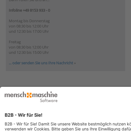
Infoline +49 8153 933 - 0
Montag bis Donnerstag
von 08:30 bis 12:00 Uhr
und 12:30 bis 17:00 Uhr
Freitag
von 08:30 bis 12:00 Uhr
und 12:30 bis 15:00 Uhr
... oder senden Sie uns Ihre Nachricht
»
© 2026 Mensch und Maschine -
Impressum
-
Datenschutz
-
Cookie
Consent Settings
-
AGB