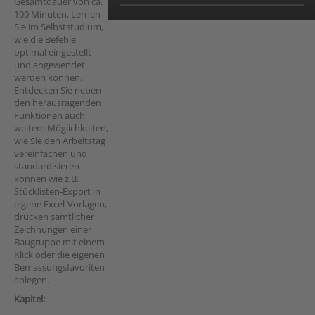
Gesamtdauer von ca.
100 Minuten. Lernen
Sie im Selbststudium,
wie die Befehle
optimal eingestellt
und angewendet
werden können.
Entdecken Sie neben
den herausragenden
Funktionen auch
weitere Möglichkeiten,
wie Sie den Arbeitstag
vereinfachen und
standardisieren
können wie z.B.
Stücklisten-Export in
eigene Excel-Vorlagen,
drucken sämtlicher
Zeichnungen einer
Baugruppe mit einem
Klick oder die eigenen
Bemassungsfavoriten
anlegen.
Kapitel: