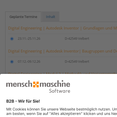
Geplante Termine
Inhalt
Digital Engineering | Autodesk Inventor | Grundlagen und M
23.11.-25.11.26
D-42549 Velbert
Digital Engineering | Autodesk Inventor| Baugruppen und D
07.12.-09.12.26
D-42549 Velbert
Digital Engineering | Modul 3 | Methodik und Variantentechn
An Ihrem gewünschten Schulungsort ist für dieses Modul leider kein T
Klicken Sie auf
„Weitere Termine & Orte“
und wählen Sie für dieses Mo
Anmelden
Bitte wählen Sie die gewünschten Termine.