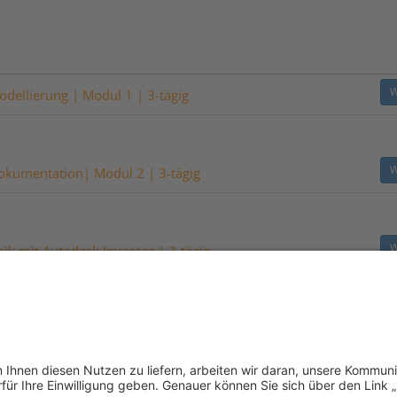
W
odellierung | Modul 1 | 3-tägig
W
okumentation| Modul 2 | 3-tägig
W
ik mit Autodesk Inventor | 3-tägig
ermin verfügbar.
dul einen anderen unserer Standorte.