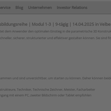
service
Blog
Unternehmen
Investor Relations
bildungsreihe | Modul 1-3 | 9-tägig | 14.04.2025 in Velbe
ietet dem Anwender den optimalen Einstieg in die parametrische 3D Konstruk
ller, sicherer, strukturierter und effektiver gestalten können. Sie sind fit
sammen und sind unverzichtbar, um starten zu können. Daher können beid
rukteure, Techniker, Technische Zeichner, Meister, Facharbeiter
gang mit einem PC, zweiter Bildschirm oder Tablet empfohlen